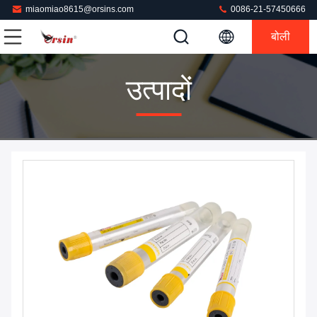
miaomiao8615@orsins.com
0086-21-57450666
बोली
उत्पादों