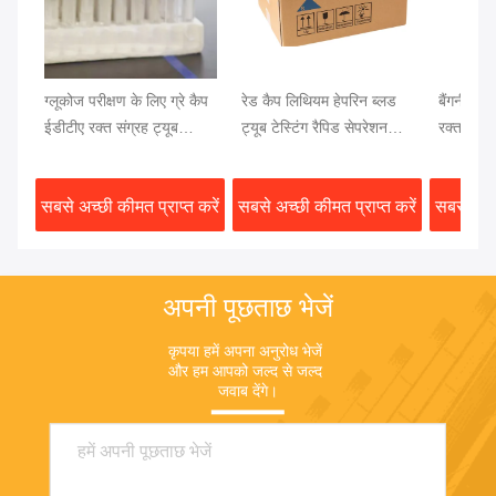
ग्लूकोज परीक्षण के लिए ग्रे कैप
रेड कैप लिथियम हेपरिन ब्लड
बैंगनी कैप 
ईडीटीए रक्त संग्रह ट्यूब
ट्यूब टेस्टिंग रैपिड सेपरेशन
रक्त परीक
13x75 मिमी रक्त नमूना
क्लॉट एक्टिवेटर जेल सेपरेटर
रक्त परीक्ष
सबसे अच्छी कीमत प्राप्त करें
सबसे अच्छी कीमत प्राप्त करें
सबसे अच्छ
अपनी पूछताछ भेजें
कृपया हमें अपना अनुरोध भेजें 
और हम आपको जल्द से जल्द 
जवाब देंगे।