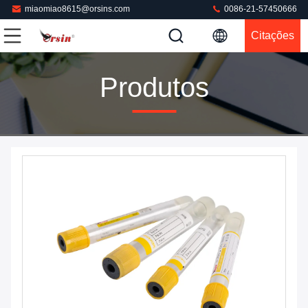
miaomiao8615@orsins.com
0086-21-57450666
Citações
Produtos