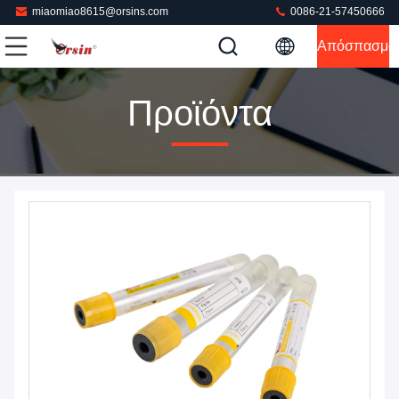
miaomiao8615@orsins.com
0086-21-57450666
Απόσπασμα
Προϊόντα