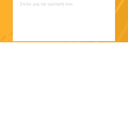
Στείλε
Shanghai Orsin Medical Technology Co.,
Ltd.
miaomiao8615@orsins.com
0086-21-57450666