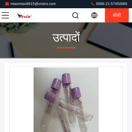
miaomiao8615@orsins.com
0086-21-57450666
बोली
उत्पादों