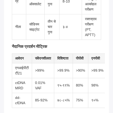
ग्रे
8-10
ऑक्सालेट
गुना
अल्कोहल
परीक्षण
रक्तस्राव
तीन से
सोडियम
परीक्षण
नीला
चार
३-४
साइट्रेट
(PT,
गुना
APTT)
नैदानिक प्रदर्शन मीट्रिक
आवेदन
संवेदनशीलता
विशिष्टता
पीपीवी
एनपीवी
ल
एनआईपीटी
2
>99%
>99.9%
>90%
>99.9%
टी21
F
ctDNA
0.01%
0
९५-९९%
80%
98%
MRD
VAF
ए
dd-
0
85-92%
७८-८५%
75%
९०%
cfDNA
प्