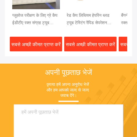
ग्लूकोज परीक्षण के लिए ग्रे कैप
रेड कैप लिथियम हेपरिन ब्लड
बैंगनी कैप 
ईडीटीए रक्त संग्रह ट्यूब
ट्यूब टेस्टिंग रैपिड सेपरेशन
रक्त परीक
13x75 मिमी रक्त नमूना
क्लॉट एक्टिवेटर जेल सेपरेटर
रक्त परीक्ष
सबसे अच्छी कीमत प्राप्त करें
सबसे अच्छी कीमत प्राप्त करें
सबसे अच्छ
अपनी पूछताछ भेजें
कृपया हमें अपना अनुरोध भेजें 
और हम आपको जल्द से जल्द 
जवाब देंगे।