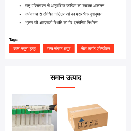
मातृ परिसंचरण से आनुवंशिक जोखिम का व्यापक आकलन
गर्भावस्था से संबंधित जटिलताओं का प्रारंभिक पूर्वानुमान
भ्रूण की आरएचडी स्थिति का गैर-इनवेसिव निर्धारण
Tags:
रक्त नमूना ट्यूब
रक्त संग्रह ट्यूब
जेल क्लॉट एक्टिवेटर
समान उत्पाद