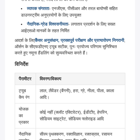
व्यापक संगतता
- एनजीएस, पीसीआर और तरल बायोप्सी सहित
डाउनस्ट्रीम अनुप्रयोगों के लिए उपयुक्त
नैदानिक-ग्रेड विश्वसनीयता
- लगातार प्रदर्शन के लिए सख्त
आईएसओ मानकों के तहत निर्मित
आदर्श के लिए
कैंसर अनुसंधान, प्रसवपूर्व परीक्षण और प्रत्यारोपण निगरानी
,
ऑर्सन के सीएफडीएनए ट्यूब सटीक, पुनः प्रयोज्य परिणाम सुनिश्चित
करते हुए नमूना हैंडलिंग को सुव्यवस्थित करते हैं।
विनिर्देश
पैरामीटर
विवरण/विकल्प
ट्यूब
लाल, लैवेंडर (बैंगनी), हरा, ग्रे, नीला, पीला, काला
कैप रंग
आदि।
योजक
कोई नहीं (क्लॉट एक्टिवेटर), ईडीटीए, हेपरिन,
का
सोडियम साइट्रेट, सोडियम फ्लोराइड आदि
प्रकार
नैदानिक
सीरम पृथक्करण, रक्तविज्ञान, रक्तस्राव, रसायन