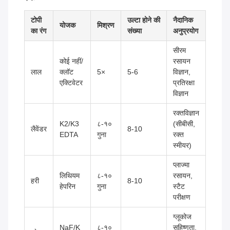
टोपी
उल्टा होने की
नैदानिक
योजक
मिश्रण
का रंग
संख्या
अनुप्रयोग
सीरम
कोई नहीं/
रसायन
लाल
क्लॉट
5×
5-6
विज्ञान,
एक्टिवेटर
प्रतिरक्षा
विज्ञान
रक्तविज्ञान
K2/K3
८-१०
(सीबीसी,
लैवेंडर
8-10
EDTA
गुना
रक्त
स्मीयर)
प्लाज्मा
लिथियम
८-१०
रसायन,
हरी
8-10
हेपरिन
गुना
स्टैट
परीक्षण
ग्लूकोज
NaF/K
८-१०
सहिष्णुता,