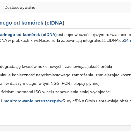
Dostosowywalne
lnego od komórek (cfDNA)
wolnego od komórek (cfDNA)
jest najnowocześniejszym rozwiązaniem
NA w próbkach krwi.Nasze rurki zapewniają integralność cfDNA do
14 
 degradację kwasów nukleinowych, zachowując jakość próbki
iminuje konieczność natychmiastowego zamrożenia, zmniejszając koszty
ań w dalszym ciągu, w tym NGS, PCR i biopsji płynnej
ścisłymi normami ISO w celu zapewnienia stałej wydajności
e i monitorowanie przeszczepów
Rury cfDNA Orsin usprawniają obsłu