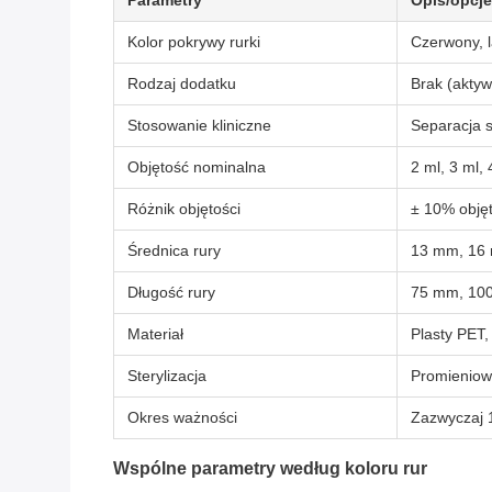
Parametry
Opis/opcje
Kolor pokrywy rurki
Czerwony, la
Rodzaj dodatku
Brak (aktyw
Stosowanie kliniczne
Separacja s
Objętość nominalna
2 ml, 3 ml, 
Różnik objętości
± 10% objęt
Średnica rury
13 mm, 16 
Długość rury
75 mm, 100
Materiał
Plasty PET,
Sterylizacja
Promienio
Okres ważności
Zazwyczaj 1
Wspólne parametry według koloru rur