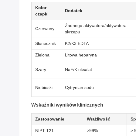
Kolor
Dodatek
czapki
Żadnego aktywatora/aktywatora
Czerwony
skrzepu
Słonecznik
K2/K3 EDTA
Zielona
Litowa heparyna
Szary
NaF/K oksalat
Niebieski
Cytrynian sodu
Wskaźniki wyników klinicznych
Zastosowanie
Wrażliwość
Sp
NIPT T21
>99%
> 