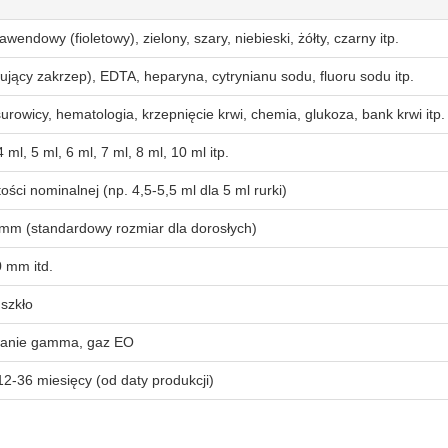
wendowy (fioletowy), zielony, szary, niebieski, żółty, czarny itp.
ujący zakrzep), EDTA, heparyna, cytrynianu sodu, fluoru sodu itp.
urowicy, hematologia, krzepnięcie krwi, chemia, glukoza, bank krwi itp.
4 ml, 5 ml, 6 ml, 7 ml, 8 ml, 10 ml itp.
ości nominalnej (np. 4,5-5,5 ml dla 5 ml rurki)
mm (standardowy rozmiar dla dorosłych)
 mm itd.
 szkło
wanie gamma, gaz EO
2-36 miesięcy (od daty produkcji)