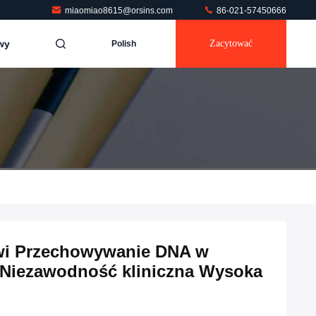
miaomiao8615@orsins.com
86-021-57450666
wy
Zacytować
Polish
wi Przechowywanie DNA w
 Niezawodność kliniczna Wysoka