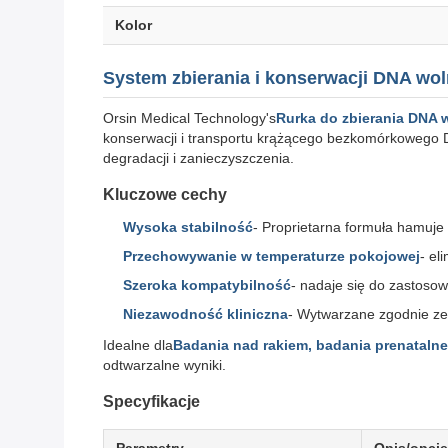
Kolor
System zbierania i konserwacji DNA wo
Orsin Medical Technology's
Rurka do zbierania DNA 
konserwacji i transportu krążącego bezkomórkowego D
degradacji i zanieczyszczenia.
Kluczowe cechy
Wysoka stabilność
- Proprietarna formuła hamuje
Przechowywanie w temperaturze pokojowej
- el
Szeroka kompatybilność
- nadaje się do zastosow
Niezawodność kliniczna
- Wytwarzane zgodnie ze 
Idealne dla
Badania nad rakiem, badania prenataln
odtwarzalne wyniki.
Specyfikacje