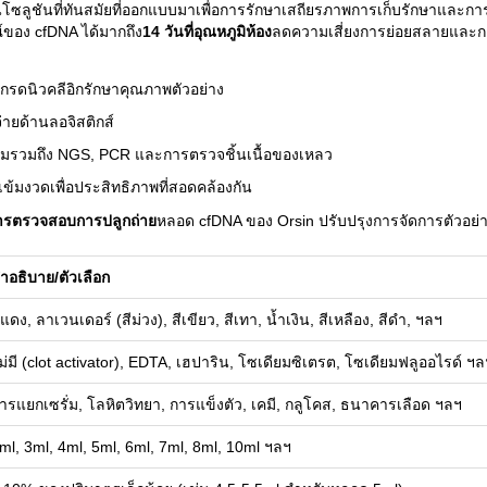
นโซลูชันที่ทันสมัยที่ออกแบบมาเพื่อการรักษาเสถียรภาพการเก็บรักษาและการ
์ของ cfDNA ได้มากถึง
14 วันที่อุณหภูมิห้อง
ลดความเสี่ยงการย่อยสลายและก
องกรดนิวคลีอิกรักษาคุณภาพตัวอย่าง
จ่ายด้านลอจิสติกส์
ีมรวมถึง NGS, PCR และการตรวจชิ้นเนื้อของเหลว
เข้มงวดเพื่อประสิทธิภาพที่สอดคล้องกัน
ารตรวจสอบการปลูกถ่าย
หลอด cfDNA ของ Orsin ปรับปรุงการจัดการตัวอย่างใ
ำอธิบาย/ตัวเลือก
ีแดง, ลาเวนเดอร์ (สีม่วง), สีเขียว, สีเทา, น้ำเงิน, สีเหลือง, สีดำ, ฯลฯ
ม่มี (clot activator), EDTA, เฮปาริน, โซเดียมซิเตรต, โซเดียมฟลูออไรด์ ฯล
ารแยกเซรั่ม, โลหิตวิทยา, การแข็งตัว, เคมี, กลูโคส, ธนาคารเลือด ฯลฯ
ml, 3ml, 4ml, 5ml, 6ml, 7ml, 8ml, 10ml ฯลฯ