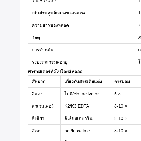
วาดช่วงเสียง
±
เส้นผ่านศูนย์กลางของหลอด
1
ความยาวของหลอด
7
วัสดุ
ส
การทำหมัน
ก
ระยะเวลาหมดอายุ
โ
พารามิเตอร์ทั่วไปโดยสีหลอด
สีหมวก
เกี่ยวกับสารเติมแต่ง
การผสม
สีแดง
ไม่มี/clot activator
5 ×
ลาเวนเดอร์
K2/K3 EDTA
8-10 ×
สีเขียว
ลิเธียมเฮปาริน
8-10 ×
สีเทา
naf/k oxalate
8-10 ×