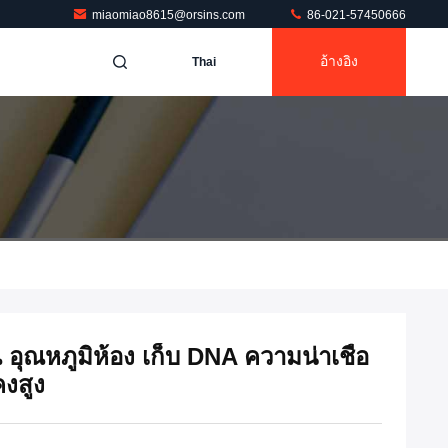
miaomiao8615@orsins.com
86-021-57450666
อ้างอิง
Thai
อุณหภูมิห้อง เก็บ DNA ความน่าเชื่อ
คงสูง