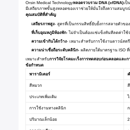
Orsin Medical Technology
หลอดรวบรวม DNA (cfDNA)
เป็
มีเสถียรภาพขั้นสูงหลอดของเราช่วยให้มั่นใจถึงความสมบูรณ
คุณสมบัติที่สำคัญ
เสถียรภาพสูง
- สูตรที่เป็นกรรมสิทธิ์ยับยั้งการสลายตัวข
ที่เก็บอุณหภูมิห้องพัก
- ไม่จำเป็นต้องแช่แข็งทันทีลดค่าใช้
ความเข้ากันได้กว้าง
- เหมาะสำหรับการใช้งานดาวน์สตร
ความน่าเชื่อถือระดับคลินิก
- ผลิตภายใต้มาตรฐาน ISO ที่
เหมาะสำหรับ
การวิจัยโรคมะเร็งการทดสอบก่อนคลอดและก
ข้อกำหนด
พารามิเตอร์
ค
สีหมวก
ส
ประเภทเพิ่มเติม
ไ
การใช้งานทางคลินิก
ก
ปริมาณเล็กน้อย
2