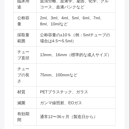
臨床用
血清分離、血液学、凝固、化学、グル
途
コース、血液バンクなど
公称容
2ml、3ml、4ml、5ml、6ml、7ml、
量
8ml、10mlなど
採取量
公称容量の±10％（例：5mlチューブの
範囲
場合は4.5〜5.5ml）
チュー
13mm、16mm（標準的な成人サイズ）
ブ直径
チュー
ブの長
75mm、100mmなど
さ
材質
PETプラスチック、ガラス
滅菌
ガンマ線照射、EOガス
有効期
通常12〜36ヶ月（製造日から）
間