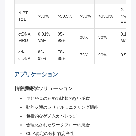
2-
NIPT
>99%
>99.9%
>90%
>99.9%
4%
T21
FF
ctDNA
0.01%
95-
0.1%
80%
98%
MRD
VAF
99%
MAF
dd-
85-
78-
75%
90%
0.5%
cfDNA
92%
85%
アプリケーション
精密腫瘍学ソリューション
早期発見のための比類のない感度
動的状態のシリアルモニタリング機能
包括的なゲノムカバレッジ
合理化されたワークフローの統合
CLIA認定の分析的妥当性