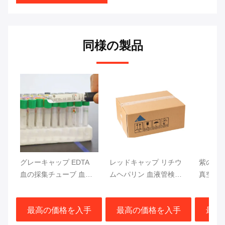
同様の製品
グレーキャップ EDTA
レッドキャップ リチウ
紫のキ
血の採集チューブ 血糖
ムヘパリン 血液管検査
真空血
検査 13x75mm 血液サン
急速分離 血栓活性化剤
CF DN
プル
ジェル分離器
トップ
最高の価格を入手
最高の価格を入手
最高