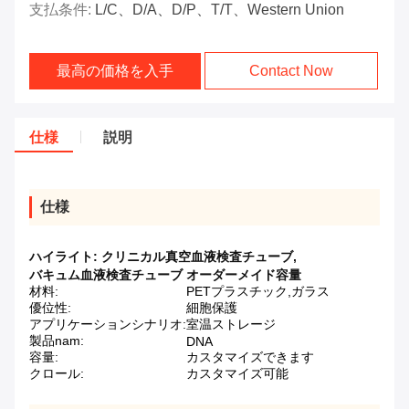
支払条件:
L/C、D/A、D/P、T/T、Western Union
最高の価格を入手
Contact Now
仕様
説明
仕様
ハイライト:
クリニカル真空血液検査チューブ
,
バキュム血液検査チューブ オーダーメイド容量
材料:
PETプラスチック,ガラス
優位性:
細胞保護
アプリケーションシナリオ:
室温ストレージ
製品nam:
DNA
容量:
カスタマイズできます
クロール:
カスタマイズ可能