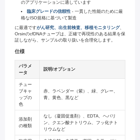
のアプリケーションに適しています
臨床グレードの信頼性
- 一貫した性能のために厳
格なISO規格に基づいて製造
に最適です
がん研究、出生前検査、移植モニタリング
、
OrsinのcfDNAチューブは、正確で再現性のある結果を保
証しながら、サンプルの取り扱いを合理化します。
仕様
パラメ
説明/オプション
ータ
チュー
ブキャ
赤、ラベンダー（紫）、緑、グレー、
ップの
青、黄色、黒など
色
なし（凝固促進剤）、EDTA、ヘパリ
添加剤
ン、クエン酸ナトリウム、フッ化ナト
の種類
リウムなど