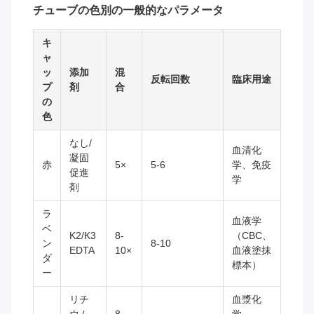
チューブの色別の一般的なパラメータ
キ
ャ
ッ
添加
混
反転回数
臨床用途
プ
剤
合
の
色
なし/
血清化
凝固
赤
5×
5-6
学、免疫
促進
学
剤
ラ
血液学
ベ
K2/K3
8-
（CBC、
ン
8-10
EDTA
10×
血液塗抹
ダ
標本）
ー
リチ
血漿化