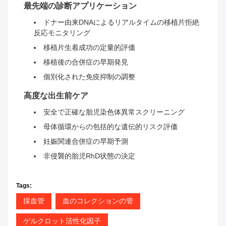
最先端の診断アプリケーション
ドナー由来DNAによるリアルタイムの移植片拒絶
反応モニタリング
移植片生着成功の定量的評価
移植後の合併症の早期発見
個別化された免疫抑制の調整
高度な出生前ケア
安全で正確な胎児染色体異常スクリーニング
母体循環からの包括的な遺伝的リスク評価
妊娠関連合併症の早期予測
非侵襲的胎児RhD状態の決定
Tags:
採血管
血のコレクションの管
ゲルクロット活性化因子