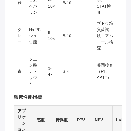
ウム
8-
学、
緑
8-10
ヘパ
10×
STAT検
リン
査
ブドウ糖
グ
NaF/K
負荷試
8-
レ
シュ
8-10
験、アル
10×
ー
ウ酸
コール検
査
クエ
ン酸
凝固検査
3-
青
ナト
3-4
（PT、
4×
リウ
APTT）
ム
臨床性能指標
アプ
リケ
感度
特異度
PPV
NPV
LoD
ーシ
ョン