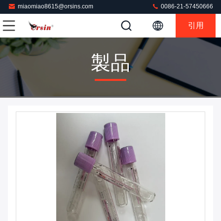
miaomiao8615@orsins.com
0086-21-57450666
引用
製品