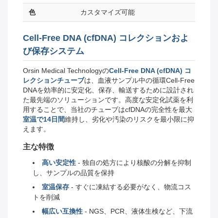
色
カスタマイズ可能
Cell-Free DNA (cfDNA) コレクションおよ
び保存システム
Orsin Medical Technologyの
Cell-Free DNA (cfDNA) コ
レクションチューブ
は、血液サンプル中の循環Cell-Free
DNAを効率的に安定化、保存、輸送するために設計され
た最先端のソリューションです。高度な安定化試薬を利
用することで、当社のチューブはcfDNAの完全性を最大
室温で14日間
維持し、劣化や汚染のリスクを最小限に抑
えます。
主な特徴
高い安定性
- 独自の処方により核酸の分解を抑制
し、サンプルの品質を保持
室温保存
- すぐに凍結する必要がなく、物流コス
トを削減
幅広い互換性
- NGS、PCR、液体生検など、下流