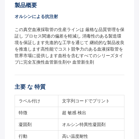
製品概要
オルシンによる抗注射
この真空血液採取管の生産ラインは 厳格な品質管理を保
証し プロセス関連の偏差を軽減し 消毒性のある製造環
境を保証します先進的な工学を通じて 継続的な製品改良
を推進します高性能でコスト競争力のある血液採取管を
世界市場に提供します血栓を含むすべてのシリーズタイ
プに完全互換性血管新生剤や 血管新生剤
主要 な 特質
ラベル付け
文字列コードでプリント
特徴
超 敏感 検出
凝固剤
オルシン特異性凝固剤
行動
高い温度耐性