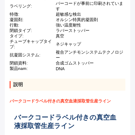
バーコードが事前に印刷されていま
ラベリング:
す
特徴:
超敏感な検出
凝固剤:
オルシン特異的凝固剤
行動:
強い温度耐性
閉鎖タイプ:
ラバーストッパー
タイプ:
真空
チューブキャップタイ
ネジキャップ
プ:
複合アンチモンシステムテクノロジ
抗凝固システム:
ー
閉鎖資料:
合成ゴムストッパー
製品nam:
DNA
説明
バークコードラベル付きの真空血液採取管生産ライン
バークコードラベル付きの真空血
液採取管生産ライン