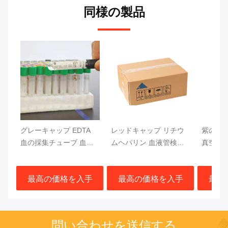
同様の製品
グレーキャップ EDTA
レッドキャップ リチウ
紫のキ
血の採集チューブ 血糖
ムヘパリン 血液管検査
真空血
検査 13x75mm 血液サン
急速分離 血栓活性化剤
CF DN
プル
ジェル分離器
トップ
最高の価格を入手
最高の価格を入手
最高
問い合わせを送信する