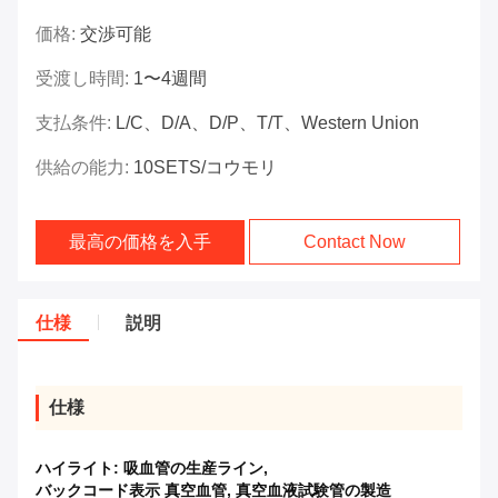
価格:
交渉可能
受渡し時間:
1〜4週間
支払条件:
L/C、D/A、D/P、T/T、Western Union
供給の能力:
10SETS/コウモリ
最高の価格を入手
Contact Now
仕様
説明
仕様
ハイライト:
吸血管の生産ライン
,
バックコード表示 真空血管
,
真空血液試験管の製造