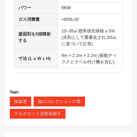
パワー
8KW
ガス消費量
<600L/分
10−35ul 標準填充体積 ± 5%
凝固剤を5頭噴射
(水剤として重量化され,20uL
する
に基づいて計算)
9m × 2.2m × 2.2m (振動ディ
寸法 (L x W x H)
スクとラベル付け機を含む)
Tags:
採血管
血のコレクションの管
ゲルクロット活性化因子