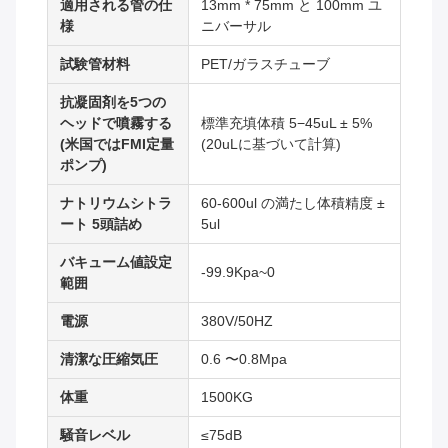
適用される管の仕
13mm * 75mm と 100mm ユ
様
ニバーサル
試験管材料
PET/ガラスチューブ
抗凝固剤を5つの
ヘッドで噴霧する
標準充填体積 5−45uL ± 5%
(米国ではFMI定量
(20uLに基づいて計算)
ポンプ)
ナトリウムシトラ
60-600ul の満たし体積精度 ±
ート 5頭詰め
5ul
バキューム値設定
-99.9Kpa~0
範囲
電源
380V/50HZ
清潔な圧縮気圧
0.6 〜0.8Mpa
体重
1500KG
騒音レベル
≤75dB