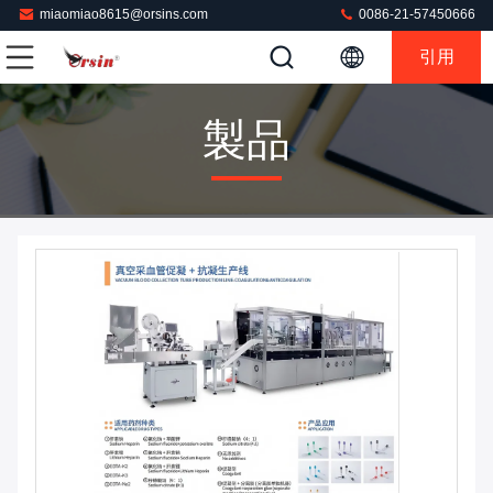
miaomiao8615@orsins.com
0086-21-57450666
引用
製品