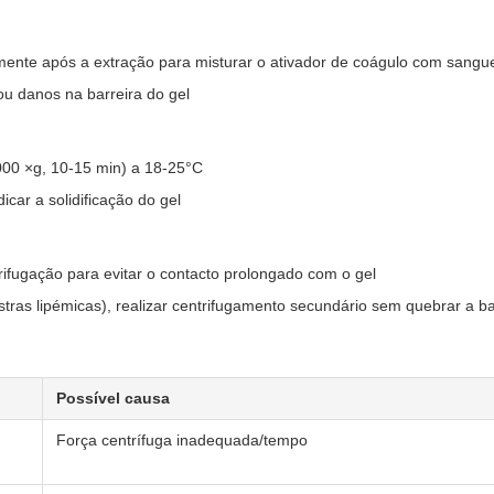
mente após a extração para misturar o ativador de coágulo com sangu
 ou danos na barreira do gel
000 ×g, 10-15 min) a 18-25°C
car a solidificação do gel
rifugação para evitar o contacto prolongado com o gel
tras lipémicas), realizar centrifugamento secundário sem quebrar a ba
Possível causa
Força centrífuga inadequada/tempo