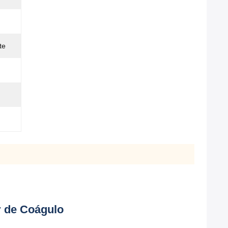
te
r de Coágulo