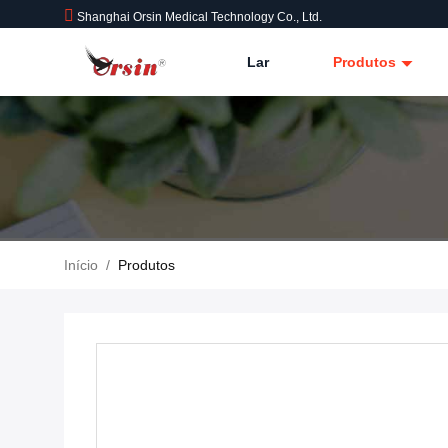
Shanghai Orsin Medical Technology Co., Ltd.
Lar
Produtos
Início
/
Produtos