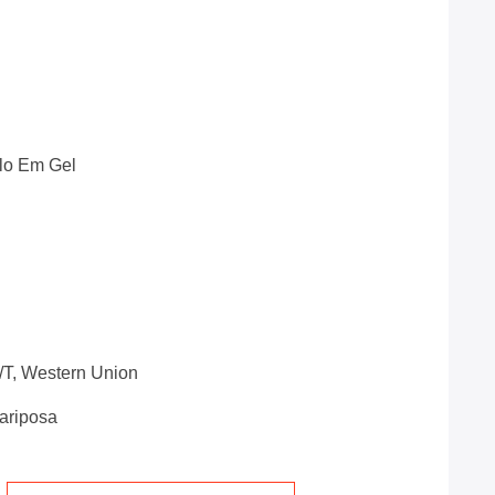
lo Em Gel
T/T, Western Union
ariposa