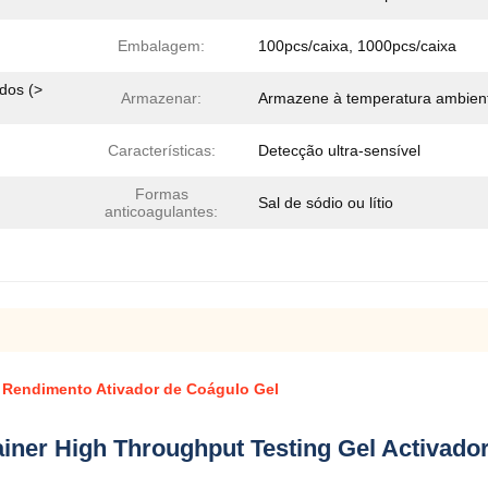
Embalagem:
100pcs/caixa, 1000pcs/caixa
dos (>
Armazenar:
Armazene à temperatura ambien
Características:
Detecção ultra-sensível
Formas
Sal de sódio ou lítio
anticoagulantes:
 Rendimento Ativador de Coágulo Gel
ner High Throughput Testing Gel Activado