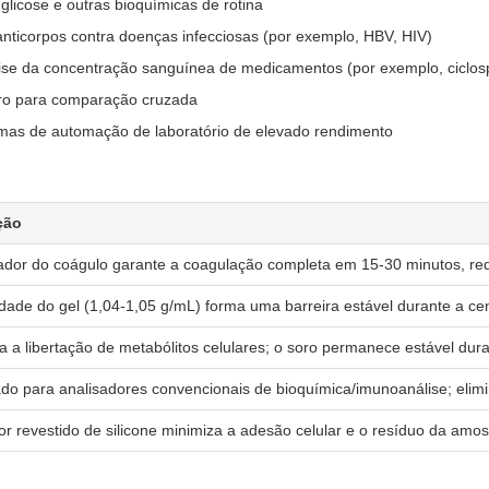
 glicose e outras bioquímicas de rotina
nticorpos contra doenças infecciosas (por exemplo, HBV, HIV)
ise da concentração sanguínea de medicamentos (por exemplo, ciclospo
oro para comparação cruzada
emas de automação de laboratório de elevado rendimento
ção
ador do coágulo garante a coagulação completa em 15-30 minutos, r
dade do gel (1,04-1,05 g/mL) forma uma barreira estável durante a cen
a a libertação de metabólitos celulares; o soro permanece estável dur
o para analisadores convencionais de bioquímica/imunoanálise; elimina
ior revestido de silicone minimiza a adesão celular e o resíduo da amos