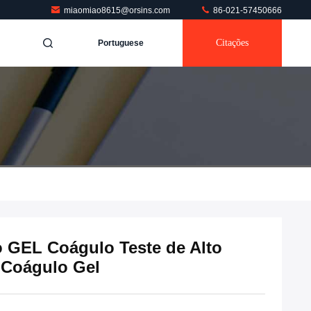
miaomiao8615@orsins.com
86-021-57450666
Citações
Portuguese
o GEL Coágulo Teste de Alto
 Coágulo Gel