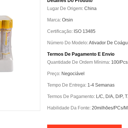
Detalhes Do Produto
Lugar De Origem:
China
Marca:
Orsin
Certificação:
ISO 13485
Número Do Modelo:
Ativador De Coágu
Termos De Pagamento E Envio
Quantidade De Ordem Mínima:
100/pcs
Preço:
Negociável
Tempo De Entrega:
1-4 Semanas
Termos De Pagamento:
L/C, D/A, D/P, 
Habilidade Da Fonte:
20milhões/PCs/m