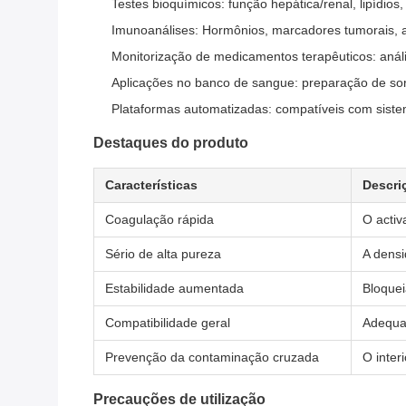
Testes bioquímicos: função hepática/renal, lipídios,
Imunoanálises: Hormônios, marcadores tumorais, a
Monitorização de medicamentos terapêuticos: anál
Aplicações no banco de sangue: preparação de s
Plataformas automatizadas: compatíveis com sist
Destaques do produto
Características
Descri
Coagulação rápida
O activ
Sério de alta pureza
A densi
Estabilidade aumentada
Bloquei
Compatibilidade geral
Adequad
Prevenção da contaminação cruzada
O inter
Precauções de utilização