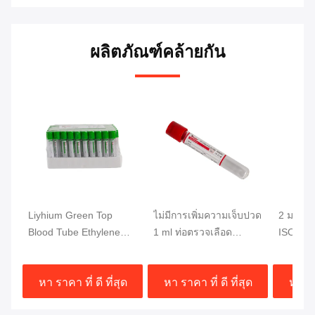
ผลิตภัณฑ์คล้ายกัน
Liyhium Green Top
ไม่มีการเพิ่มความเจ็บปวด
2 มล ท่อ
Blood Tube Ethylene
1 ml ท่อตรวจเลือด
ISO13485
Oxide โซเดียมฮีพารีนท่อ
Vakuum ท่อตรวจเลือด
สัตว์เลี
ISO13485
ทางการแพทย์ทางคลินิก
แบบว่าง
หา ราคา ที่ ดี ที่สุด
หา ราคา ที่ ดี ที่สุด
หา ราค