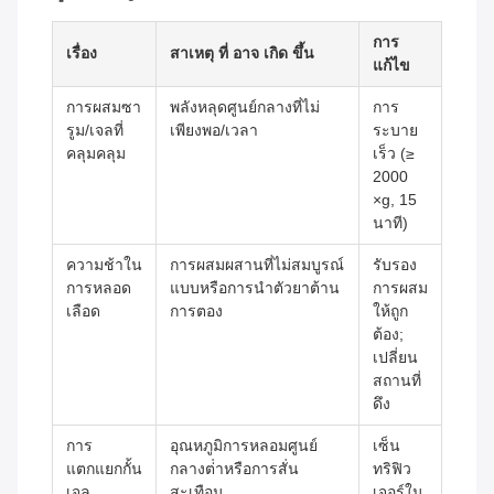
การ
เรื่อง
สาเหตุ ที่ อาจ เกิด ขึ้น
แก้ไข
การผสมซา
พลังหลุดศูนย์กลางที่ไม่
การ
รูม/เจลที่
เพียงพอ/เวลา
ระบาย
คลุมคลุม
เร็ว (≥
2000
×g, 15
นาที)
ความช้าใน
การผสมผสานที่ไม่สมบูรณ์
รับรอง
การหลอด
แบบหรือการนําตัวยาต้าน
การผสม
เลือด
การตอง
ให้ถูก
ต้อง;
เปลี่ยน
สถานที่
ดึง
การ
อุณหภูมิการหลอมศูนย์
เซ็น
แตกแยกกั้น
กลางต่ําหรือการสั่น
ทริฟิว
เจล
สะเทือน
เจอร์ใน