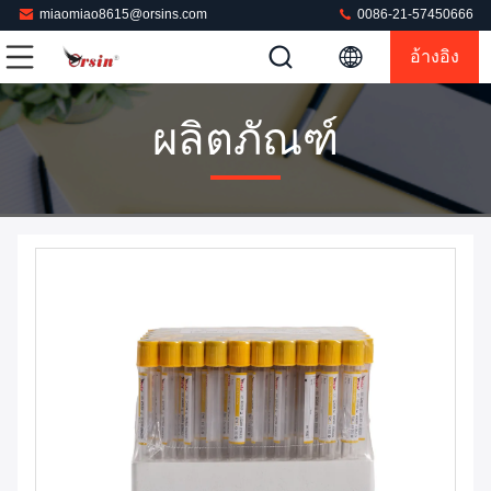
miaomiao8615@orsins.com
0086-21-57450666
อ้างอิง
ผลิตภัณฑ์