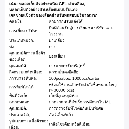
เน้น:
หลอดเก็บตัวอย่างชนิด GEL ฝาเหลือง
,
หลอดเก็บตัวอย่างฝาเหลืองแบบปรับแต่ง
,
เจลช่วยแข็งตัวของเลือดสำหรับทดสอบปริมาณมาก
คลอโร:
สามารถปรับแต่งได้
ยินดีต้อนรับสู่การเยี่ยมชม บริษัท และ
การเยี่ยม บริษัท:
โรงงาน
ประเภทหมวก:
ฝาเกลียว
ท่อ:
ยาง
คุณสมบัติการแข็งตัว
ยอดเยี่ยม
ของเลือด:
คุณสมบัติ:
การแยกเซรั่มบริสุทธิ์
กิจกรรมเกล็ดเลือด:
ความมั่นคงยึดถือ
การบรรจุหีบห่อ:
100pcs/box, 1000pcs/carton
พร้อมใช้งานสำหรับคำสั่งซื้อขนาดใหญ่
การพิมพ์โลโก้:
(> 30000 pcs)
พื้นที่จัดเก็บ:
เก็บที่อุณหภูมิห้อง
ฉลากหลอด:
มาตราส่วนที่สำเร็จการศึกษาใน ML
คุณสมบัติ:
การตรวจจับที่ไวต่อกันเป็นพิเศษ
ประเภทวัสดุ:
สัตว์เลี้ยง/แก้ว
รูปแบบการแข็งตัวของ
เกลือโซเดียมหรือลิเธียม
เลือด: