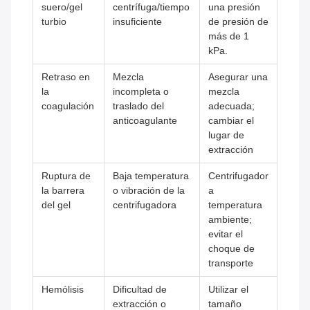
suero/gel
centrífuga/tiempo
una presión
turbio
insuficiente
de presión de
más de 1
kPa.
Retraso en
Mezcla
Asegurar una
la
incompleta o
mezcla
coagulación
traslado del
adecuada;
anticoagulante
cambiar el
lugar de
extracción
Ruptura de
Baja temperatura
Centrifugador
la barrera
o vibración de la
a
del gel
centrifugadora
temperatura
ambiente;
evitar el
choque de
transporte
Hemólisis
Dificultad de
Utilizar el
extracción o
tamaño