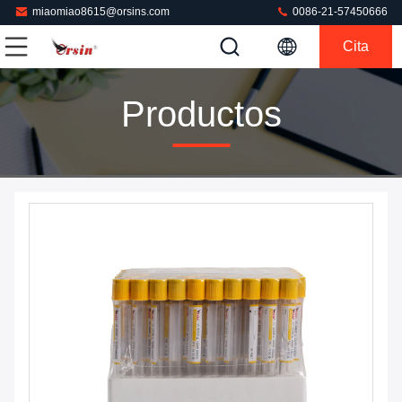
miaomiao8615@orsins.com
0086-21-57450666
Cita
Productos