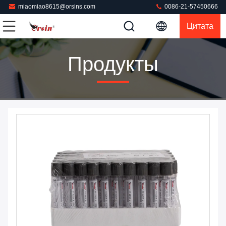
miaomiao8615@orsins.com
0086-21-57450666
Цитата
Продукты