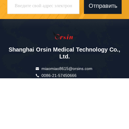
Отправить
Shanghai Orsin Medical Technology Co.,
Ltd.
miaomiao8615@orsins.com
0086-21-57450666
Здание А, No599, улица Ва
нхуа, город Желин, район
Фэньсян, Шанхай, Китай
Китай Хорошее качество Вакуумные трубки для сбора крови
Доставщик. 2025 Shanghai Orsin Medical Technology Co., Ltd. Все права
защищены.