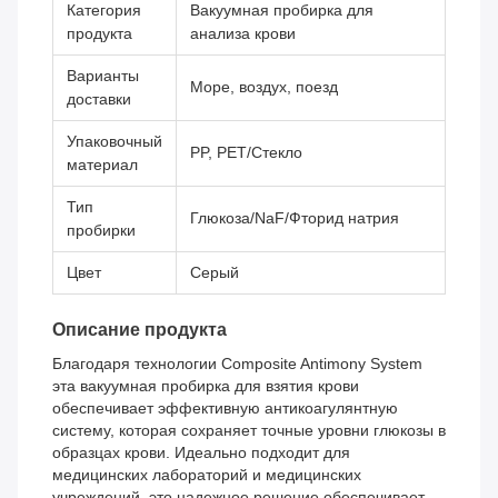
Категория
Вакуумная пробирка для
продукта
анализа крови
Варианты
Море, воздух, поезд
доставки
Упаковочный
PP, PET/Стекло
материал
Тип
Глюкоза/NaF/Фторид натрия
пробирки
Цвет
Серый
Описание продукта
Благодаря технологии Composite Antimony System
эта вакуумная пробирка для взятия крови
обеспечивает эффективную антикоагулянтную
систему, которая сохраняет точные уровни глюкозы в
образцах крови. Идеально подходит для
медицинских лабораторий и медицинских
учреждений, это надежное решение обеспечивает