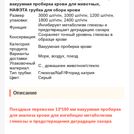
вакуумная пробирка крови для животных
,
НАФЭТА трубка для сбора крови
Размер
3000 шт/чтн, 1000 шт/чтн, 1200 шт/чтн,
упаковки:
1800 шт/чтн, 2400 шт/чтн
Ингибирует метаболизм глюкозы и
Функция:
предотвращает деградацию сахара
Сохраняет точный уровень глюкозы в
Консервация:
образце крови
Категория
Вакуумная пробирка крови
продукта:
Варианты
Море, воздух, поезд
доставки:
Упаковочный
С., домашнее животное/стекло
материал:
Тип трубки:
Глюкоза/NaF/Фторид натрия
Цвет:
Серый
Описание
Поездные перевозки 13*100 мм вакуумная пробирка
для анализа крови для ингибиции метаболизма
глюкозы и предотвращения деградации сахара