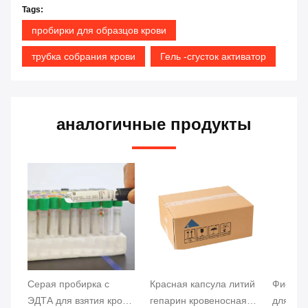
Tags:
пробирки для образцов крови
трубка собрания крови
Гель -сгусток активатор
аналогичные продукты
Серая пробирка с
Красная капсула литий
Фиолет
ЭДТА для взятия крови
гепарин кровеносная
для защ