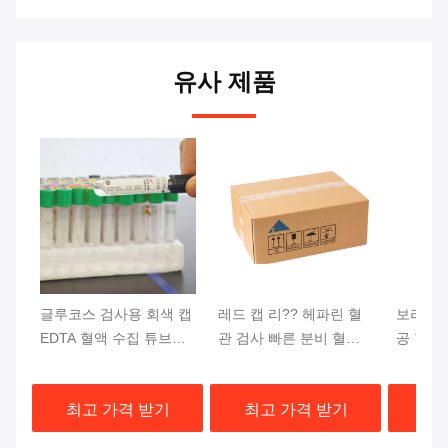
유사 제품
글루코스 검사용 회색 캡
레드 캡 리?? 헤파린 혈
보라색 
EDTA 혈액 수집 튜브
관 검사 빠른 분비 혈전
공 혈액 
13x75mm 혈액 샘플
활성제 젤 분기
DNA 
상단
최고 가격 받기
최고 가격 받기
최고