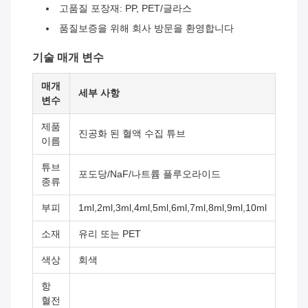
고품질 포장재: PP, PET/글라스
품질보증을 위해 회사 방문을 환영합니다
기술 매개 변수
매개
세부 사항
변수
제품
진공화 된 혈액 수집 튜브
이름
튜브
포도당/NaF/나트륨 플루오라이드
종류
부피
1ml,2ml,3ml,4ml,5ml,6ml,7ml,8ml,9ml,10ml
소재
유리 또는 PET
색상
회색
항
혈전