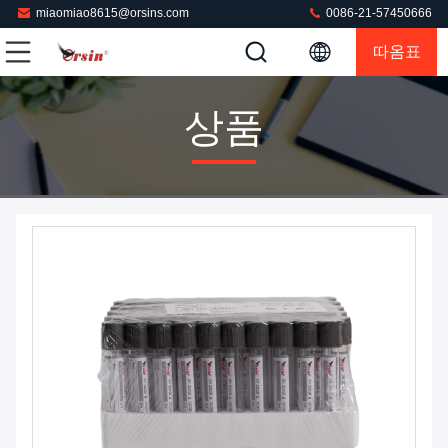
miaomiao8615@orsins.com
0086-21-57450666
따옴표
상품