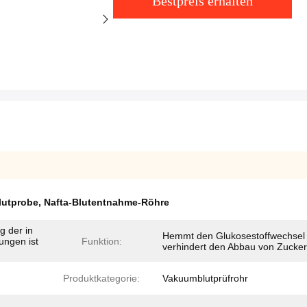
Bestpreis erhalten
lutprobe
,
Nafta-Blutentnahme-Röhre
g der in
Hemmt den Glukosestoffwechsel
ungen ist
Funktion:
verhindert den Abbau von Zucker
Produktkategorie:
Vakuumblutprüfrohr