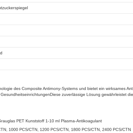
tzuckerspiegel
id
nologie des Composite Antimony-Systems und bietet ein wirksames An
 GesundheitseinrichtungenDiese zuverlässige Lösung gewährleistet die
rauglas PET Kunststoff 1-10 ml Plasma-Antikoagulant
/CTN, 1000 PCS/CTN, 1200 PCS/CTN, 1800 PCS/CTN, 2400 PCS/CTN