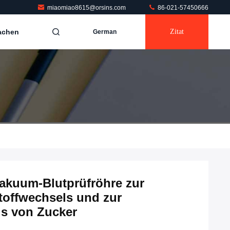
miaomiao8615@orsins.com
86-021-57450666
achen
Zitat
German
kuum-Blutprüfröhre zur
offwechsels und zur
s von Zucker