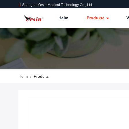
Shanghai Orsin Medical Technology Co., Ltd.
Heim
Produkte
V
Heim
/
Produits