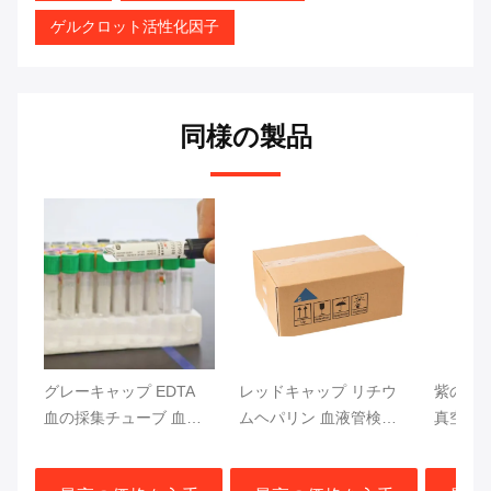
ゲルクロット活性化因子
同様の製品
グレーキャップ EDTA
レッドキャップ リチウ
紫のキ
血の採集チューブ 血糖
ムヘパリン 血液管検査
真空血
検査 13x75mm 血液サン
急速分離 血栓活性化剤
CF DN
プル
ジェル分離器
トップ