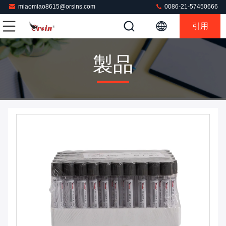
miaomiao8615@orsins.com
0086-21-57450666
引用
製品