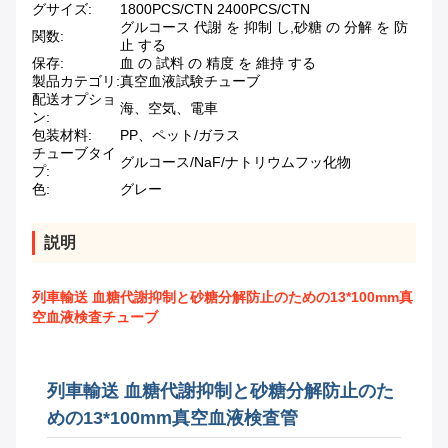
グサイズ:
1800PCS/CTN 2400PCS/CTN
グルコース 代謝 を 抑制 し,砂糖 の 分解 を 防
関数:
止 する
保存:
血 の 試料 の 精度 を 維持 する
製品カテゴリ:
真空血液試験チューブ
配送オプショ
海、空気、電車
ン:
包装材料:
PP、ペット/ガラス
チューブタイ
グルコース/NaF/ナトリウムフッ化物
プ:
色:
グレー
説明
列車輸送 血糖代謝抑制と砂糖分解防止のための13*100mm真
空血液検査チューブ
列車輸送 血糖代謝抑制と砂糖分解防止のた
めの13*100mm真空血液検査管