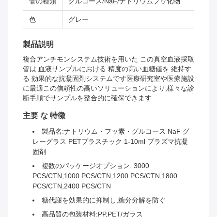
管の種類
グルコース/NaF/ナトリウムフッ化物
色
グレー
製品説明
複合アンチモンシステム技術を用いた この真空血液採取
管は 血液サンプルにおける 精度の高い血糖値を 維持す
る 効果的な抗凝固剤システムです医療研究室や医療施設
に最適この信頼性の高いソリューションにより,様々な診
断手順でサンプルを整合的に確保できます.
主要 な 特徴
製品名:ナトリウム・フッ素・グルコース NaF グ
レーグラス PETプラスチック 1-10ml プラズマ抗凝
固剤
複数のパッケージオプション: 3000
PCS/CTN,1000 PCS/CTN,1200 PCS/CTN,1800
PCS/CTN,2400 PCS/CTN
糖代謝を効果的に抑制し,糖分分解を防ぐ
高品質の包装材料:PP,PET/ガラス