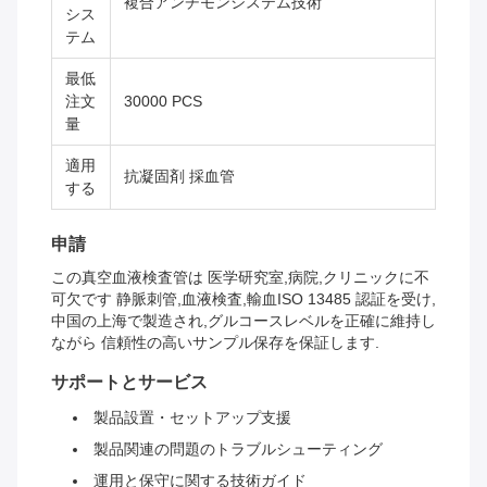
複合アンチモンシステム技術
シス
テム
最低
注文
30000 PCS
量
適用
抗凝固剤 採血管
する
申請
この真空血液検査管は 医学研究室,病院,クリニックに不
可欠です 静脈刺管,血液検査,輸血ISO 13485 認証を受け,
中国の上海で製造され,グルコースレベルを正確に維持し
ながら 信頼性の高いサンプル保存を保証します.
サポートとサービス
製品設置・セットアップ支援
製品関連の問題のトラブルシューティング
運用と保守に関する技術ガイド