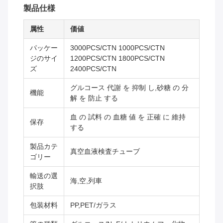
製品仕様
属性
価値
パッケー
3000PCS/CTN 1000PCS/CTN
ジのサイ
1200PCS/CTN 1800PCS/CTN
ズ
2400PCS/CTN
グルコース 代謝 を 抑制 し,砂糖 の 分
機能
解 を 防止 する
血 の 試料 の 血糖 値 を 正確 に 維持
保存
する
製品カテ
真空血液検査チューブ
ゴリー
輸送の選
海,空,列車
択肢
包装材料
PP,PET/ガラス