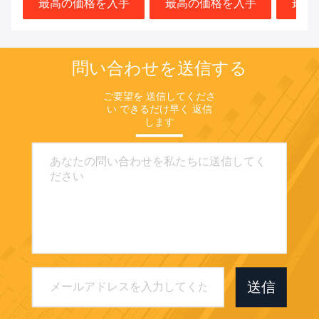
最高の価格を入手
最高の価格を入手
最高
問い合わせを送信する
ご要望を 送信してくださ
い できるだけ早く 返信
します
送信