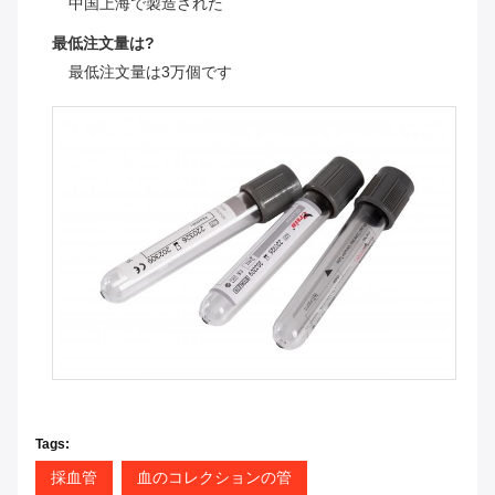
中国上海で製造された
最低注文量は?
最低注文量は3万個です
Tags:
採血管
血のコレクションの管