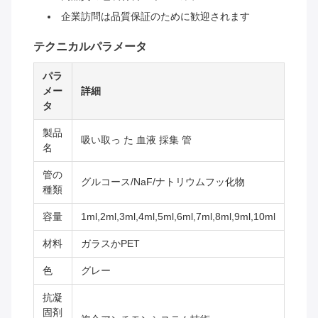
企業訪問は品質保証のために歓迎されます
テクニカルパラメータ
パラ
メー
詳細
タ
製品
吸い取っ た 血液 採集 管
名
管の
グルコース/NaF/ナトリウムフッ化物
種類
容量
1ml,2ml,3ml,4ml,5ml,6ml,7ml,8ml,9ml,10ml
材料
ガラスかPET
色
グレー
抗凝
固剤