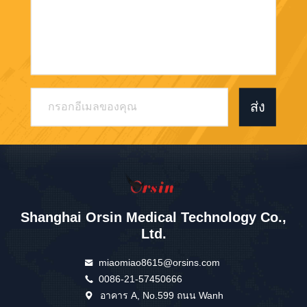
ส่ง
Shanghai Orsin Medical Technology Co.,
Ltd.
miaomiao8615@orsins.com
0086-21-57450666
อาคาร A, No.599 ถนน Wanh