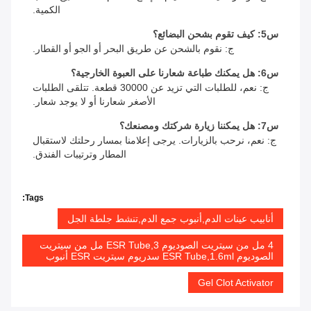
الكمية.
س5: كيف تقوم بشحن البضائع؟
ج: نقوم بالشحن عن طريق البحر أو الجو أو القطار.
س6: هل يمكنك طباعة شعارنا على العبوة الخارجية؟
ج: نعم، للطلبات التي تزيد عن 30000 قطعة. تتلقى الطلبات
الأصغر شعارنا أو لا يوجد شعار.
س7: هل يمكننا زيارة شركتك ومصنعك؟
ج: نعم، نرحب بالزيارات. يرجى إعلامنا بمسار رحلتك لاستقبال
المطار وترتيبات الفندق.
Tags:
أنابيب عينات الدم,أنبوب جمع الدم,تنشط جلطة الجل
4 مل من سيتريت الصوديوم ESR Tube,3 مل من سيتريت
الصوديوم ESR Tube,1.6ml سدريوم سيتريت ESR أنبوب
Gel Clot Activator