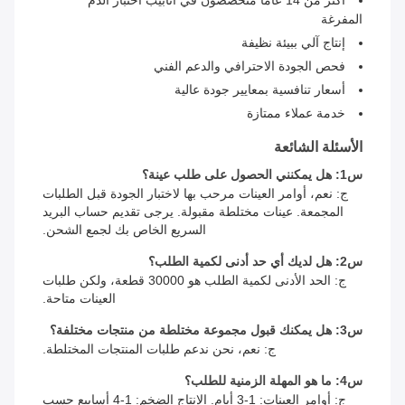
أكثر من 14 عامًا متخصصون في أنابيب اختبار الدم
المفرغة
إنتاج آلي ببيئة نظيفة
فحص الجودة الاحترافي والدعم الفني
أسعار تنافسية بمعايير جودة عالية
خدمة عملاء ممتازة
الأسئلة الشائعة
س1: هل يمكنني الحصول على طلب عينة؟
ج: نعم، أوامر العينات مرحب بها لاختبار الجودة قبل الطلبات
المجمعة. عينات مختلطة مقبولة. يرجى تقديم حساب البريد
السريع الخاص بك لجمع الشحن.
س2: هل لديك أي حد أدنى لكمية الطلب؟
ج: الحد الأدنى لكمية الطلب هو 30000 قطعة، ولكن طلبات
العينات متاحة.
س3: هل يمكنك قبول مجموعة مختلطة من منتجات مختلفة؟
ج: نعم، نحن ندعم طلبات المنتجات المختلطة.
س4: ما هو المهلة الزمنية للطلب؟
ج: أوامر العينات: 1-3 أيام. الإنتاج الضخم: 1-4 أسابيع حسب