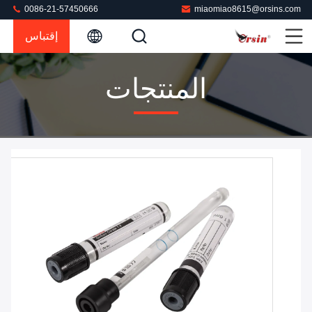
0086-21-57450666
miaomiao8615@orsins.com
إقتباس
المنتجات