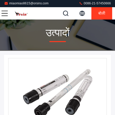
miaomiao8615@orsins.com
0086-21-57450666
बोली
उत्पादों