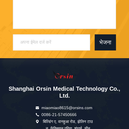
भेजना
Shanghai Orsin Medical Technology Co.,
Ltd.
miaomiao8615@orsins.com
0086-21-57450666
बिल्डिंग ए, वानहुआ रोड, झेलिन टाउ
न, फेंक्सियन एरिया, शंघाई, चीन