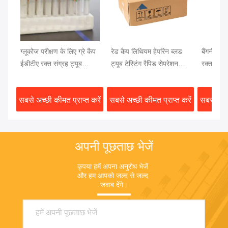
ग्लूकोज परीक्षण के लिए ग्रे कैप
रेड कैप लिथियम हेपरिन ब्लड
बैंगनी कैप 
ईडीटीए रक्त संग्रह ट्यूब
ट्यूब टेस्टिंग रैपिड सेपरेशन
रक्त परीक
13x75 मिमी रक्त नमूना
क्लॉट एक्टिवेटर जेल सेपरेटर
रक्त परीक्ष
सबसे अच्छी कीमत प्राप्त करें
सबसे अच्छी कीमत प्राप्त करें
सबसे अच्छ
अपनी पूछताछ भेजें
कृपया हमें अपना अनुरोध भेजें 
और हम आपको जल्द से जल्द 
जवाब देंगे।