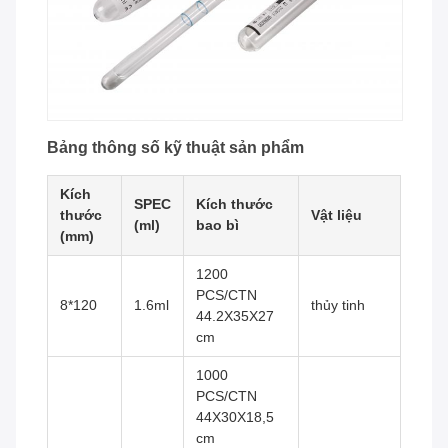
Bảng thông số kỹ thuật sản phẩm
Kích
SPEC
Kích thước
thước
Vật liệu
(ml)
bao bì
(mm)
1200
PCS/CTN
8*120
1.6ml
thủy tinh
44.2X35X27
cm
1000
PCS/CTN
44X30X18,5
cm