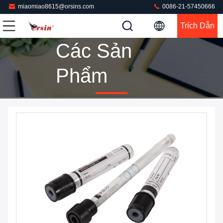
miaomiao8615@orsins.com
0086-21-57450666
Trích Dẫn
Các Sản
Phẩm