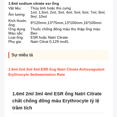
1.6ml sodium citrate esr ống
Vật liệu:
Thủy tinh hoặc thú cưng
1ml, 1,6ml, 2ml, 3ml, 4ml, 5ml, 6ml, 7ml, 8ml,
Âm lượng:
9ml, 10ml
Kích thước
8*120mm,13*75mm,13*100mm,16*100mm
ống:
Ứng dụng:
Thuốc chống đông máu thu thập ống máu
Màu sắc:
Đen
Loại ống:
ESR hoặc Natri Citrate
Phụ gia:
Natri Citrat 0,129 mol/L
Sự miêu tả
1.6ml 2ml 3ml 4ml ESR ống Natri Citrate Anticoagulant
Erythrocyte Sedimentation Rate
1.6ml 2ml 3ml 4ml ESR ống Natri Citrate
chất chống đông máu Erythrocyte tỷ lệ
trầm tích