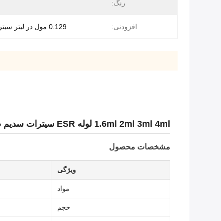
رنگ:
افزودنی:
0.129 مول در لیتر سیترات سدیم
1.6ml 2ml 3ml 4ml لوله ESR سیترات سدیم ضد تخمک گذاری میزان رسوب اریتروسیت
مشخصات محصول
ویژگی
مواد
حجم