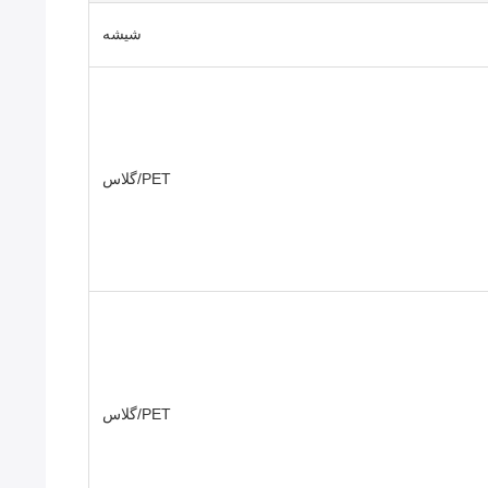
شیشه
PET/گلاس
PET/گلاس