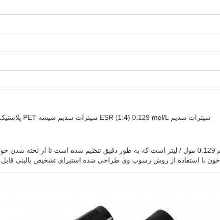
سیترات سدیم ESR (1:4) 0.129 mol/L سیترات سدیم شیشه PET پلاستیک سیاه 1-10ml ضد عفونی کننده لوله سرعت رسوب اریتروسیت.
این لوله سیاه دارای یک سیستم بافری سیترات سدیم 0.129 مول / لیتر است که به طور دقیق تنظیم 
ا استفاده از روش رسوب وی طراحی شده استبرای تشخیص بالینی قابل اعتماد، نسبت ض