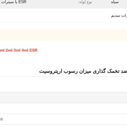
سیاه
نوع لوله:
ESR یا سیترات سدیم
1.6ml 2ml 3ml 4ml ESR لوله سیترات سدیم ضد تخمک گذاری میزان رسوب 
ml