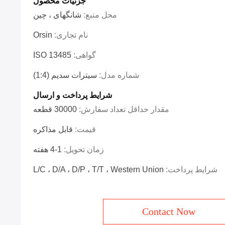
جزئیات محصول
محل منبع:
شانگهای ، چین
نام تجاری:
Orsin
گواهی:
ISO 13485
شماره مدل:
سیترات سدیم (1:4)
شرایط پرداخت و ارسال
مقدار حداقل تعداد سفارش:
30000 قطعه
قیمت:
قابل مذاکره
زمان تحویل:
1-4 هفته
شرایط پرداخت:
L/C ، D/A ، D/P ، T/T ، Western Union
Contact Now