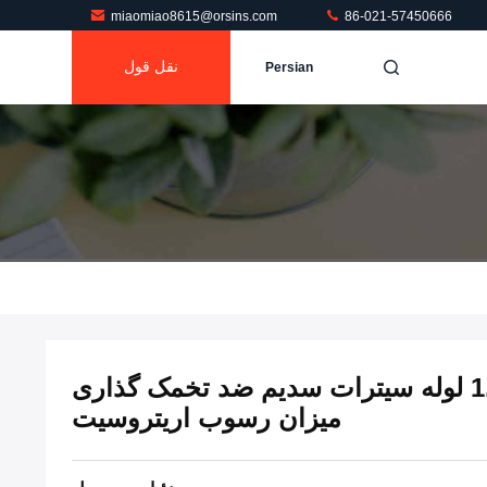
miaomiao8615@orsins.com
86-021-57450666
نقل قول
Persian
1.6ml 2ml 3ml 4ml ESR لوله سیترات سدیم ضد تخمک گذاری
میزان رسوب اریتروسیت