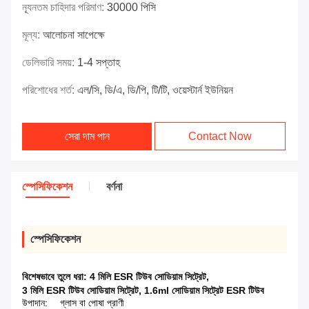
ন্যূনতম চাহিদার পরিমাণ:
30000 পিসি
মূল্য:
আলোচনা সাপেক্ষে
ডেলিভারি সময়:
1-4 সপ্তাহ
পরিশোধের শর্ত:
এল/সি, ডি/এ, ডি/পি, টি/টি, ওয়েস্টার্ন ইউনিয়ন
সেরা দাম পান
Contact Now
স্পেসিফিকেশন
বর্ণনা
স্পেসিফিকেশন
বিশেষভাবে তুলে ধরা:
4 মিলি ESR টিউব সোডিয়াম সিট্রেট
,
3 মিলি ESR টিউব সোডিয়াম সিট্রেট
,
1.6ml সোডিয়াম সিট্রেট ESR টিউব
উপাদান:
গ্লাস বা পোষা প্রাণী