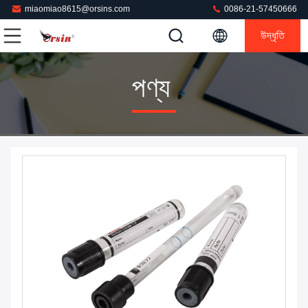
miaomiao8615@orsins.com
0086-21-57450666
উদ্ধৃতি
পণ্য