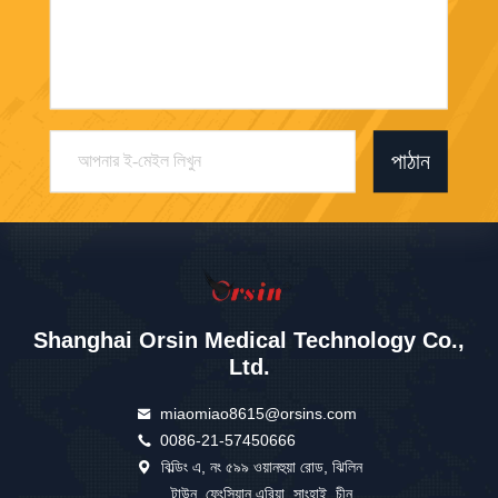
পাঠান
Shanghai Orsin Medical Technology Co.,
Ltd.
miaomiao8615@orsins.com
0086-21-57450666
বিল্ডিং এ, নং ৫৯৯ ওয়ানহুয়া রোড, ঝিলিন
টাউন, ফেংসিয়ান এরিয়া, সাংহাই, চীন