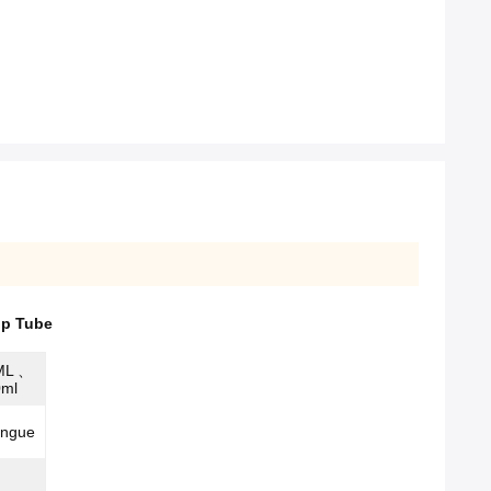
op Tube
ML 、
ml
sangue