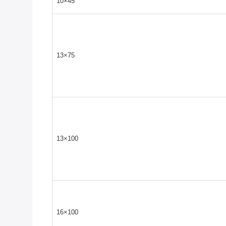
10×45
13×75
13×100
16×100