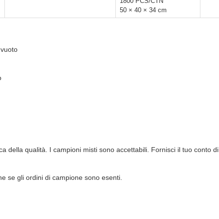
1800 PCS/CTN
50 × 40 × 34 cm
 vuoto
o
ica della qualità. I campioni misti sono accettabili. Fornisci il tuo conto d
e se gli ordini di campione sono esenti.