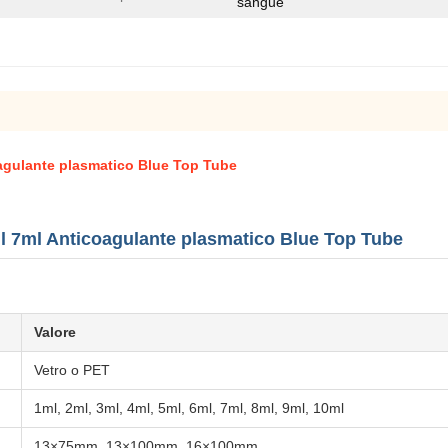
sangue
coagulante plasmatico Blue Top Tube
6ml 7ml Anticoagulante plasmatico Blue Top Tube
Valore
Vetro o PET
1ml, 2ml, 3ml, 4ml, 5ml, 6ml, 7ml, 8ml, 9ml, 10ml
13×75mm, 13×100mm, 16×100mm