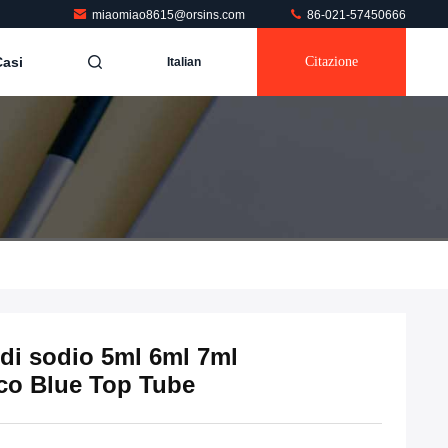
miaomiao8615@orsins.com
86-021-57450666
Casi
Citazione
Italian
o di sodio 5ml 6ml 7ml
co Blue Top Tube