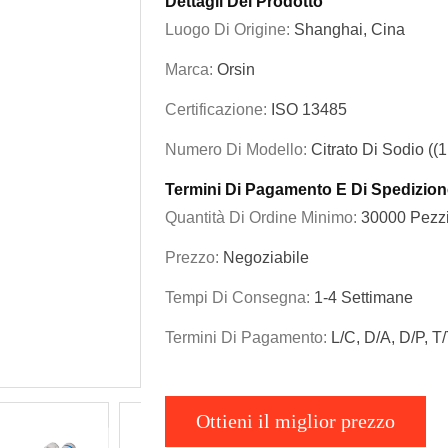
Dettagli Del Prodotto
Luogo Di Origine:
Shanghai, Cina
Marca:
Orsin
Certificazione:
ISO 13485
Numero Di Modello:
Citrato Di Sodio ((1
Termini Di Pagamento E Di Spedizion
Quantità Di Ordine Minimo:
30000 Pezz
Prezzo:
Negoziabile
Tempi Di Consegna:
1-4 Settimane
Termini Di Pagamento:
L/C, D/A, D/P, T
Ottieni il miglior prezzo