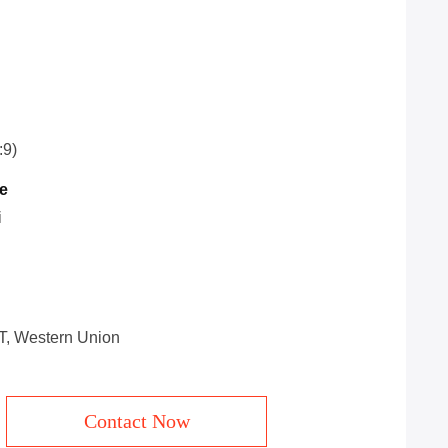
:9)
e
i
/T, Western Union
Contact Now