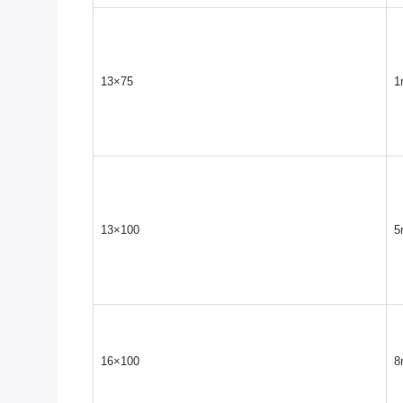
13×75
1
13×100
5
16×100
8