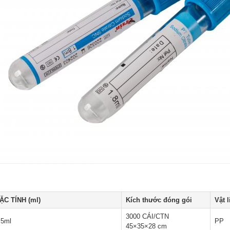
ẶC TÍNH (ml)
Kích thước đóng gói
Vật l
3000 CÁI/CTN
.5ml
PP
45×35×28 cm