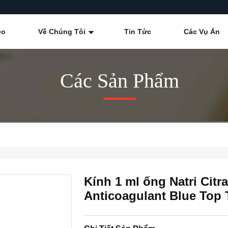
eo
Về Chúng Tôi
Tin Tức
Các Vụ Án
Các Sản Phẩm
Kính 1 ml ống Natri Citr
Anticoagulant Blue Top