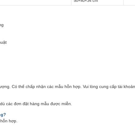
50×40×34 cm
ng
huật
ượng. Có thể chấp nhận các mẫu hỗn hợp. Vui lòng cung cấp tài khoả
ặc dù các đơn đặt hàng mẫu được miễn.
ng?
 hỗn hợp.