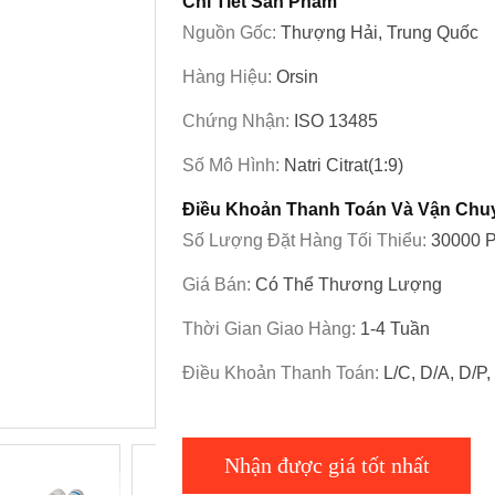
Chi Tiết Sản Phẩm
Nguồn Gốc:
Thượng Hải, Trung Quốc
Hàng Hiệu:
Orsin
Chứng Nhận:
ISO 13485
Số Mô Hình:
Natri Citrat(1:9)
Điều Khoản Thanh Toán Và Vận Chu
Số Lượng Đặt Hàng Tối Thiểu:
30000 
Giá Bán:
Có Thể Thương Lượng
Thời Gian Giao Hàng:
1-4 Tuần
Điều Khoản Thanh Toán:
L/C, D/A, D/P
Nhận được giá tốt nhất