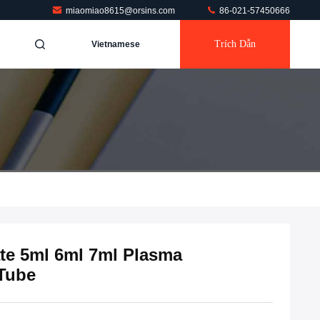
miaomiao8615@orsins.com
86-021-57450666
Trích Dẫn
Vietnamese
ate 5ml 6ml 7ml Plasma
 Tube