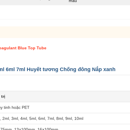
máu
coagulant Blue Top Tube
5ml 6ml 7ml Huyết tương Chống đông Nắp xanh
 trị
y tinh hoặc PET
, 2ml, 3ml, 4ml, 5ml, 6ml, 7ml, 8ml, 9ml, 10ml
×75mm, 13×100mm, 16×100mm