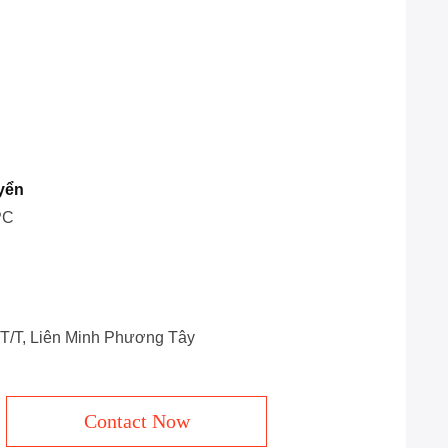
yển
PC
, T/T, Liên Minh Phương Tây
Contact Now