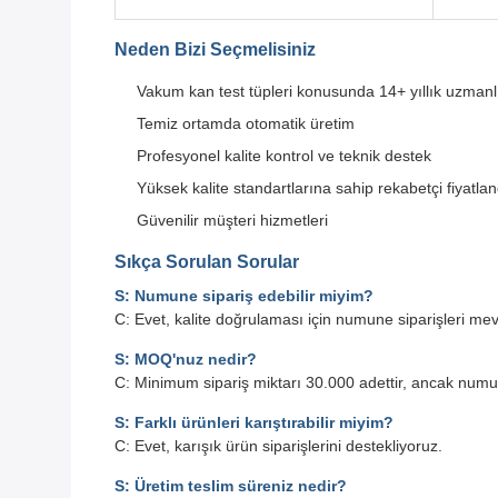
Neden Bizi Seçmelisiniz
Vakum kan test tüpleri konusunda 14+ yıllık uzmanl
Temiz ortamda otomatik üretim
Profesyonel kalite kontrol ve teknik destek
Yüksek kalite standartlarına sahip rekabetçi fiyatla
Güvenilir müşteri hizmetleri
Sıkça Sorulan Sorular
S: Numune sipariş edebilir miyim?
C: Evet, kalite doğrulaması için numune siparişleri mevcu
S: MOQ'nuz nedir?
C: Minimum sipariş miktarı 30.000 adettir, ancak numune
S: Farklı ürünleri karıştırabilir miyim?
C: Evet, karışık ürün siparişlerini destekliyoruz.
S: Üretim teslim süreniz nedir?