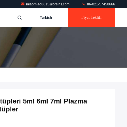
miaomiao8615@orsins.com
86-021-57450666
Fiyat Teklifi
Turkish
tüpleri 5ml 6ml 7ml Plazma
tüpler