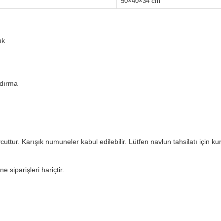
50×40×34 cm
ık
ndırma
ttur. Karışık numuneler kabul edilebilir. Lütfen navlun tahsilatı için kur
 siparişleri hariçtir.