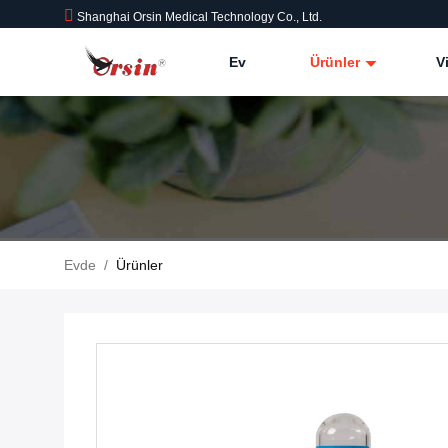
Shanghai Orsin Medical Technology Co., Ltd.
Ev
Ürünler
V
Evde
/
Ürünler