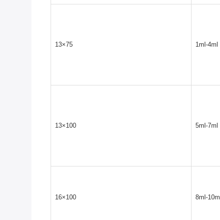
13×75
1ml-4ml
13×100
5ml-7ml
16×100
8ml-10m