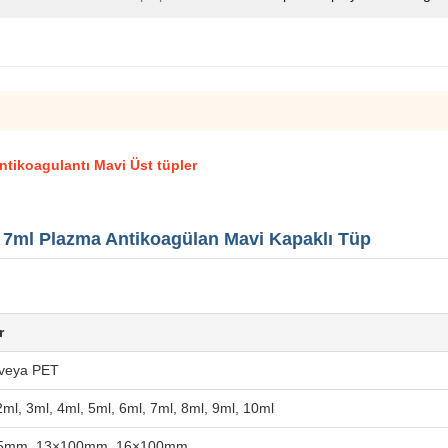
ntikoagulantı Mavi Üst tüpler
 7ml Plazma Antikoagülan Mavi Kapaklı Tüp
r
veya PET
2ml, 3ml, 4ml, 5ml, 6ml, 7ml, 8ml, 9ml, 10ml
5mm, 13×100mm, 16×100mm