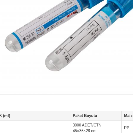
 (ml)
Paket Boyutu
Mal
3000 ADET/CTN
PP
45×35×28 cm