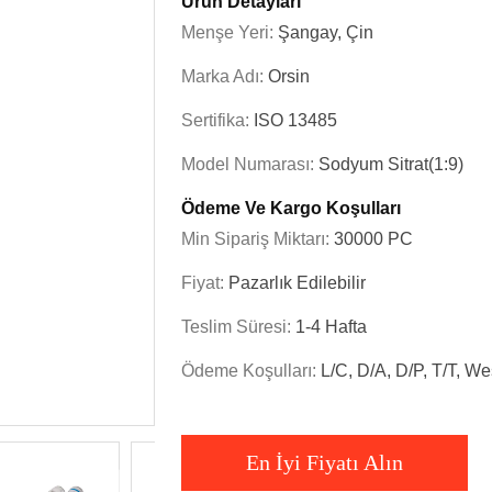
Ürün Detayları
Menşe Yeri:
Şangay, Çin
Marka Adı:
Orsin
Sertifika:
ISO 13485
Model Numarası:
Sodyum Sitrat(1:9)
Ödeme Ve Kargo Koşulları
Min Sipariş Miktarı:
30000 PC
Fiyat:
Pazarlık Edilebilir
Teslim Süresi:
1-4 Hafta
Ödeme Koşulları:
L/C, D/A, D/P, T/T, W
En İyi Fiyatı Alın