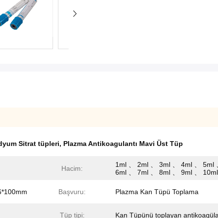
dyum Sitrat tüpleri
,
Plazma Antikoagulantı Mavi Üst Tüp
1ml 、 2ml 、 3ml 、 4ml 、 5ml
Hacim:
6ml 、 7ml 、 8ml 、 9ml 、 10ml
6*100mm
Başvuru:
Plazma Kan Tüpü Toplama
Tüp tipi:
Kan Tüpünü toplayan antikoagül