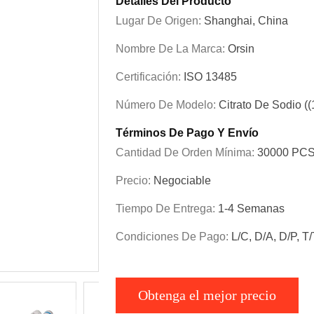
Detalles Del Producto
Lugar De Origen:
Shanghai, China
Nombre De La Marca:
Orsin
Certificación:
ISO 13485
Número De Modelo:
Citrato De Sodio ((
Términos De Pago Y Envío
Cantidad De Orden Mínima:
30000 PC
Precio:
Negociable
Tiempo De Entrega:
1-4 Semanas
Condiciones De Pago:
L/C, D/A, D/P, T
Obtenga el mejor precio