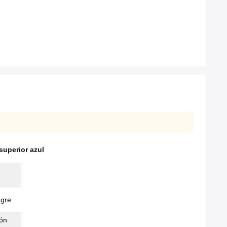
superior azul
 、
ngre
ión