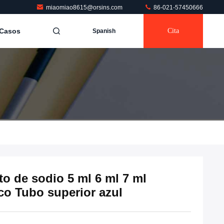
miaomiao8615@orsins.com
86-021-57450666
Casos
Cita
Spanish
to de sodio 5 ml 6 ml 7 ml
co Tubo superior azul