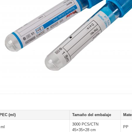
PEC (ml)
Tamaño del embalaje
Mate
3000 PCS/CTN
 ml
PP
45×35×28 cm