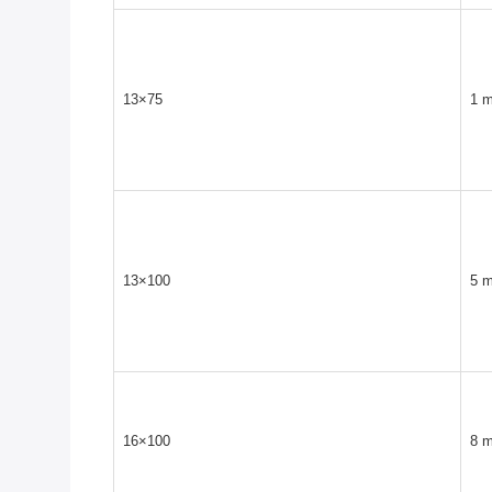
13×75
1 m
13×100
5 m
16×100
8 m