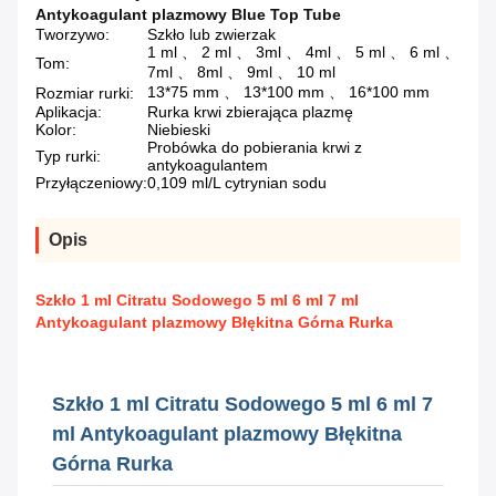
Antykoagulant plazmowy Blue Top Tube
Tworzywo:
Szkło lub zwierzak
1 ml 、 2 ml 、 3ml 、 4ml 、 5 ml 、 6 ml 、
Tom:
7ml 、 8ml 、 9ml 、 10 ml
13*75 mm 、 13*100 mm 、 16*100 mm
Rozmiar rurki:
Aplikacja:
Rurka krwi zbierająca plazmę
Kolor:
Niebieski
Probówka do pobierania krwi z
Typ rurki:
antykoagulantem
Przyłączeniowy:
0,109 ml/L cytrynian sodu
Opis
Szkło 1 ml Citratu Sodowego 5 ml 6 ml 7 ml
Antykoagulant plazmowy Błękitna Górna Rurka
Szkło 1 ml Citratu Sodowego 5 ml 6 ml 7
ml Antykoagulant plazmowy Błękitna
Górna Rurka