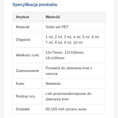
Specyfikacja produktu
Atrybut
Wartość
Materiał
Szkło lub PET
1 ml, 2 ml, 3 ml, 4 ml, 5 ml, 6 ml,
Objętość
7 ml, 8 ml, 9 ml, 10 ml
13×75mm, 13×100mm,
Wielkość rurki
16×100mm
Przewód do zbierania krwi z
Zastosowanie
osocza
Kolor
Niebieski
Leki przeciwzakrzepowe do
Rodzaj rury
zbierania krwi
Dodatek
00,109 ml/l cytranu sodu