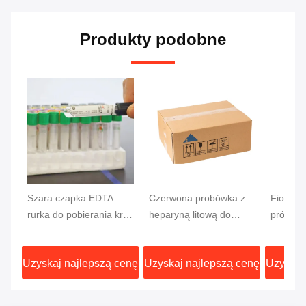
Produkty podobne
Szara czapka EDTA
Czerwona probówka z
Fioleto
rurka do pobierania krwi
heparyną litową do
próżnio
do badania glukozy
badań
krwi z 
13x75mm próbka krwi
test CF 
Uzyskaj najlepszą cenę
Uzyskaj najlepszą cenę
Uzyskaj
korek