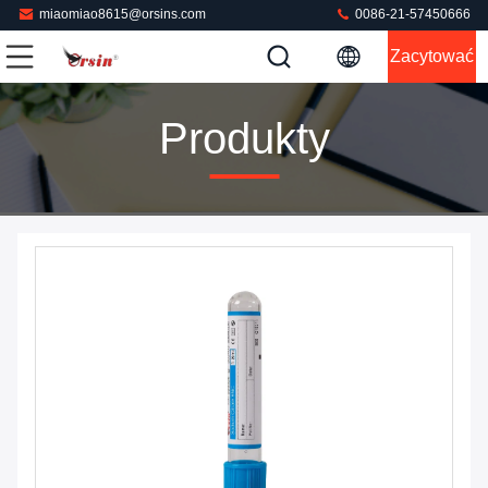
miaomiao8615@orsins.com
0086-21-57450666
Zacytować
Produkty