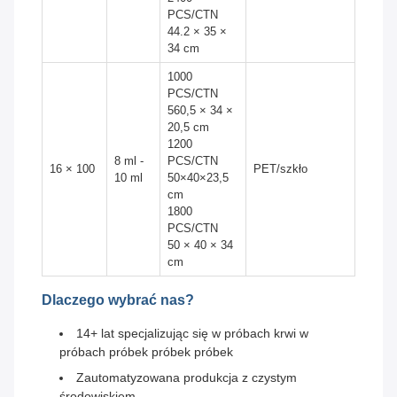
PCS/CTN
44.2 × 35 ×
34 cm
1000
PCS/CTN
560,5 × 34 ×
20,5 cm
1200
8 ml -
PCS/CTN
16 × 100
PET/szkło
10 ml
50×40×23,5
cm
1800
PCS/CTN
50 × 40 × 34
cm
Dlaczego wybrać nas?
14+ lat specjalizując się w próbach krwi w
próbach próbek próbek próbek
Zautomatyzowana produkcja z czystym
środowiskiem