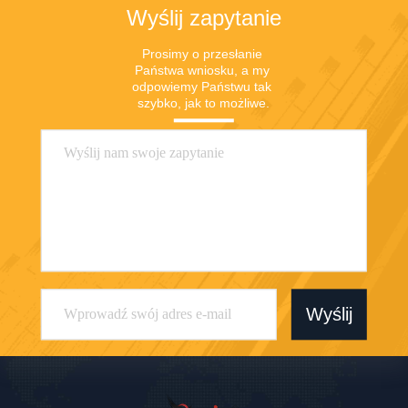
Wyślij zapytanie
Prosimy o przesłanie 
Państwa wniosku, a my 
odpowiemy Państwu tak 
szybko, jak to możliwe.
Wyślij