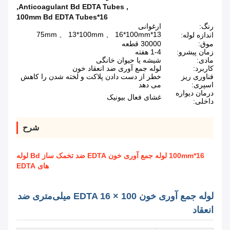
,
Anticoagulant Bd EDTA Tubes
,
16*100mm Bd EDTA Tubes
رنگ:
ارغوانی
13*75mm 、 13*100mm 、 16*100mm
اندازه لوله:
موق:
30000 قطعه
زمان پیشرو:
1-4 هفته
مادی:
شیشه یا حیوان خانگی
کاربرد:
لوله جمع آوری ضد انعقاد خون
فناوری ریز
خطر از دست دادن پلاکت و لخته شدن را کاهش
اسپری:
می دهد
درمان دیواره
غشای فعال بیونیک
داخلی:
شرح
16*100mm لوله جمع آوری خون EDTA ضد تخمک ساز Bd لوله
های EDTA
لوله جمع آوری خون EDTA 16 × 100 میلی‌متری ضد
انعقاد