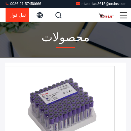
0086-21-57450666
miaomiao8615@orsins.com
نقل قول
محصولات