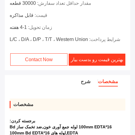
مقدار حداقل تعداد سفارش:
30000 قطعه
قیمت:
قابل مذاکره
زمان تحویل:
1-4 هفته
شرایط پرداخت:
L/C ، D/A ، D/P ، T/T ، Western Union
بهترین قیمت رو بدست بیار
Contact Now
مشخصات
شرح
مشخصات
برجسته کردن:
16*100mm EDTA لوله جمع آوری خون,ضد تخمک ساز Bd
EDTA,لوله های 16*100mm Bd EDTA