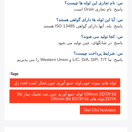
س: نام تجاری این لوله ها چیست؟
پاسخ: نام تجاری Orsin است.
س: آیا این لوله ها دارای گواهی هستند؟
پاسخ: بله، آنها دارای گواهی ISO 13485 هستند.
س: کجا تولید می شوند؟
پاسخ: در شانگهای، چین تولید می شود.
س: شرایط پرداخت چیست؟
پاسخ: ما L/C، D/A، D/P، T/T و Western Union را می پذیریم.
Tags:
لوله های نمونه خون,لوله جمع آوری خون,فعال کننده لخته ژل
16*100mm EDTA لوله جمع آوری خون,ضد تخمک ساز Bd
EDTA,لوله های 16*100mm Bd EDTA
Gel Clot Activator