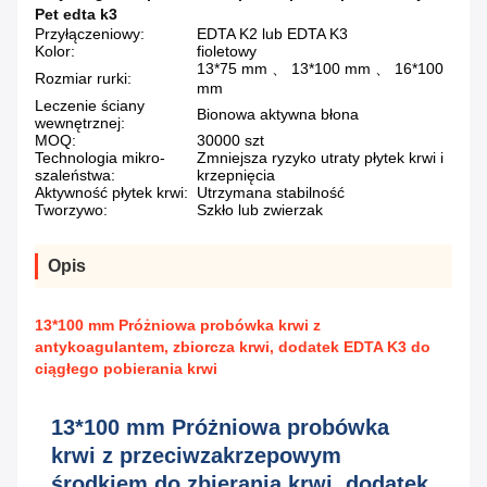
Pet edta k3
Przyłączeniowy:
EDTA K2 lub EDTA K3
Kolor:
fioletowy
13*75 mm 、 13*100 mm 、 16*100
Rozmiar rurki:
mm
Leczenie ściany
Bionowa aktywna błona
wewnętrznej:
MOQ:
30000 szt
Technologia mikro-
Zmniejsza ryzyko utraty płytek krwi i
szaleństwa:
krzepnięcia
Aktywność płytek krwi:
Utrzymana stabilność
Tworzywo:
Szkło lub zwierzak
Opis
13*100 mm Próżniowa probówka krwi z
antykoagulantem, zbiorcza krwi, dodatek EDTA K3 do
ciągłego pobierania krwi
13*100 mm Próżniowa probówka
krwi z przeciwzakrzepowym
środkiem do zbierania krwi, dodatek