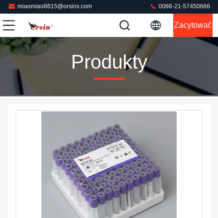
miaomiao8615@orsins.com
0086-21-57450666
Zacytować
Produkty