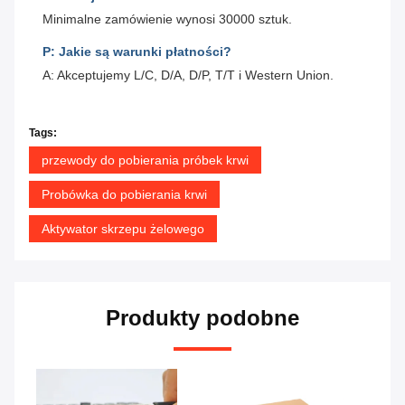
Minimalne zamówienie wynosi 30000 sztuk.
P: Jakie są warunki płatności?
A: Akceptujemy L/C, D/A, D/P, T/T i Western Union.
Tags:
przewody do pobierania próbek krwi
Probówka do pobierania krwi
Aktywator skrzepu żelowego
Produkty podobne