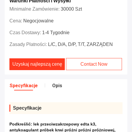
Warunki Płatności I Wysyłki
Minimalne Zamówienie:
30000 Szt
Cena:
Negocjowalne
Czas Dostawy:
1-4 Tygodnie
Zasady Płatności:
L/C, D/A, D/P, T/T, ZARZĄDEN
Uzyskaj najlepszą cenę
Contact Now
Specyfikacje
Opis
Specyfikacje
Podkreślić:
lek przeciwzakrzepowy edta k3
,
antykoagulant próbek krwi próżni próżni próżniowej
,