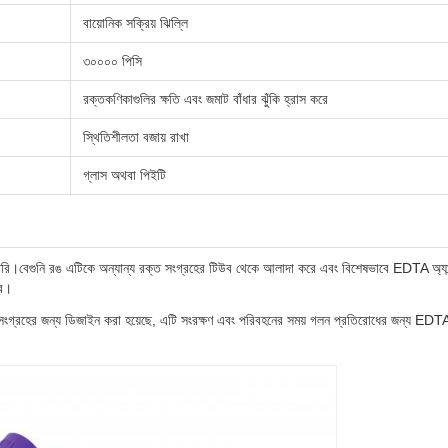
বায়োনিক সক্রিয় ঝিল্লি
৩০০০০ পিসি
রক্তকণিকাগুলির ক্ষতি এবং জমাট বাঁধার ঝুঁকি হ্রাস করে
স্থিতিশীলতা বজায় রাখা
গ্লাস অথবা পিইটি
ের তৈরি।বেগুনি রঙ এটিকে অন্যান্য রক্ত সংগ্রহের টিউব থেকে আলাদা করে এবং বিশেষভাবে EDTA অ্যান
রে।
গ্রহের জন্য ডিজাইন করা হয়েছে, এটি সংরক্ষণ এবং পরিবহনের সময় গলন প্রতিরোধের জন্য EDTA অ্যান্টি