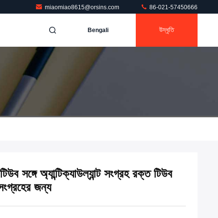
miaomiao8615@orsins.com
86-021-57450666
উদ্ধৃতি
Bengali
িউব সঙ্গে অ্যান্টিক্যাউল্যান্ট সংগ্রহ রক্ত টিউব
গ্রহের জন্য