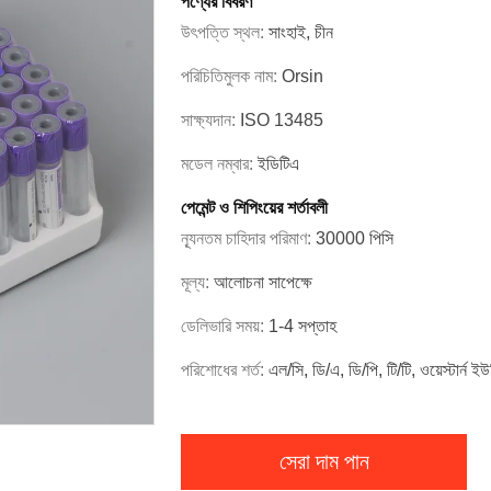
পণ্যের বিবরণ
উৎপত্তি স্থল:
সাংহাই, চীন
পরিচিতিমুলক নাম:
Orsin
সাক্ষ্যদান:
ISO 13485
মডেল নম্বার:
ইডিটিএ
পেমেন্ট ও শিপিংয়ের শর্তাবলী
ন্যূনতম চাহিদার পরিমাণ:
30000 পিসি
মূল্য:
আলোচনা সাপেক্ষে
ডেলিভারি সময়:
1-4 সপ্তাহ
পরিশোধের শর্ত:
এল/সি, ডি/এ, ডি/পি, টি/টি, ওয়েস্টার্ন ইউ
সেরা দাম পান