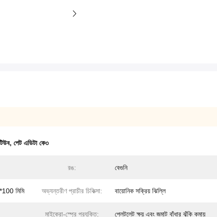
 টিউব
,
পেট এডিটা কে৩
রঙ:
বেগুনি
*100 মিমি
অভ্যন্তরীণ প্রাচীর চিকিত্সা:
বায়োনিক সক্রিয় ঝিল্লি
মাইক্রো-স্প্রে প্রযুক্তি:
প্লেটলেট ক্ষয় এবং জমাট বাঁধার ঝুঁকি কমায়