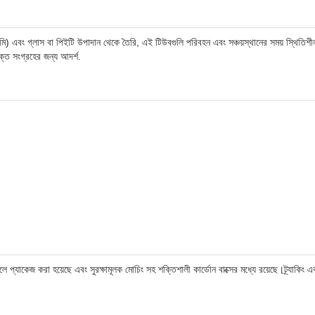
বং গ্লাস বা পিইটি উপাদান থেকে তৈরি, এই টিউবগুলি পরিবহন এবং সঞ্চয়স্থানের সময় স্থিতিশীল র
্ত সংগ্রহের জন্য আদর্শ.
গুলে প্যাকেজ করা হয়েছে এবং সুরক্ষামূলক মোচিং সহ শক্তিশালী কার্ডোন বাক্সের মধ্যে রয়েছে।ট্র্যাকিং 