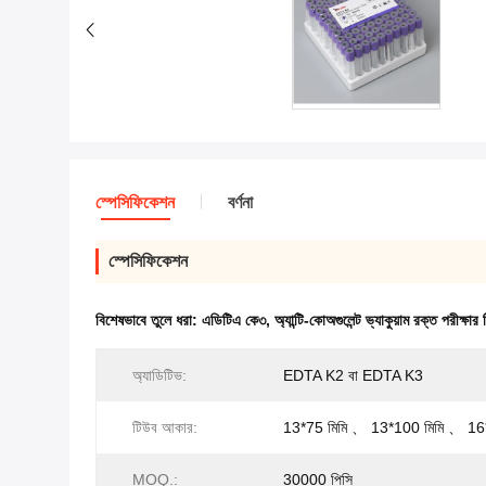
স্পেসিফিকেশন
বর্ণনা
স্পেসিফিকেশন
বিশেষভাবে তুলে ধরা:
এডিটিএ কে৩
,
অ্যান্টি-কোঅগুলেন্ট ভ্যাকুয়াম রক্ত পরীক্ষার
অ্যাডিটিভ:
EDTA K2 বা EDTA K3
টিউব আকার:
13*75 মিমি 、 13*100 মিমি 、 16
MOQ.:
30000 পিসি