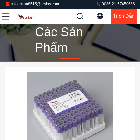
miaomiao8615@orsins.com
0086-21-57450666
Trích Dẫn
Các Sản
Phẩm