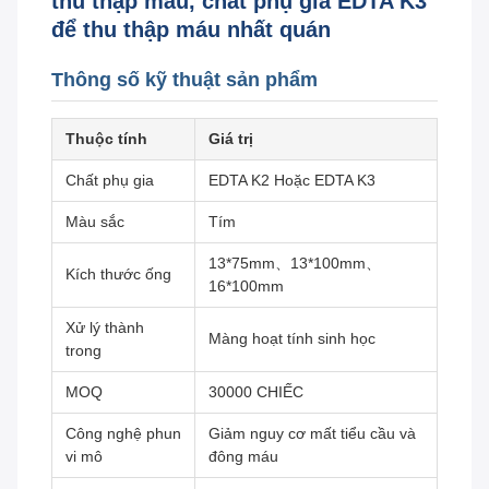
thu thập máu, chất phụ gia EDTA K3
để thu thập máu nhất quán
Thông số kỹ thuật sản phẩm
Thuộc tính
Giá trị
Chất phụ gia
EDTA K2 Hoặc EDTA K3
Màu sắc
Tím
13*75mm、13*100mm、
Kích thước ống
16*100mm
Xử lý thành
Màng hoạt tính sinh học
trong
MOQ
30000 CHIẾC
Công nghệ phun
Giảm nguy cơ mất tiểu cầu và
vi mô
đông máu