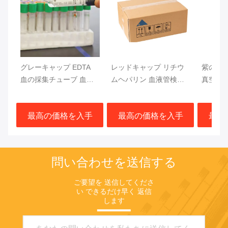
グレーキャップ EDTA
レッドキャップ リチウ
紫のキ
血の採集チューブ 血糖
ムヘパリン 血液管検査
真空血
検査 13x75mm 血液サン
急速分離 血栓活性化剤
CF DN
プル
ジェル分離器
トップ
最高の価格を入手
最高の価格を入手
最高
問い合わせを送信する
ご要望を 送信してくださ
い できるだけ早く 返信
します