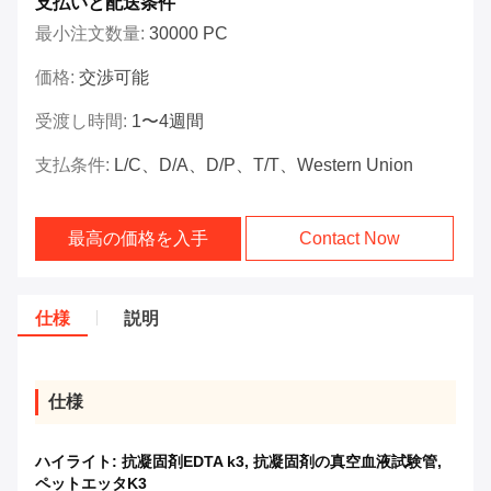
支払いと配送条件
最小注文数量:
30000 PC
価格:
交渉可能
受渡し時間:
1〜4週間
支払条件:
L/C、D/A、D/P、T/T、Western Union
最高の価格を入手
Contact Now
仕様
説明
仕様
ハイライト:
抗凝固剤EDTA k3
,
抗凝固剤の真空血液試験管
,
ペットエッタK3