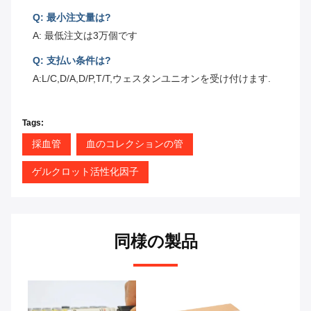
Q: 最小注文量は?
A: 最低注文は3万個です
Q: 支払い条件は?
A:L/C,D/A,D/P,T/T,ウェスタンユニオンを受け付けます.
Tags:
採血管
血のコレクションの管
ゲルクロット活性化因子
同様の製品