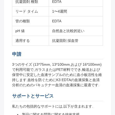
抗凝固剤 種類
EDTA
リード タイム
1〜4週間
管の種類
EDTA
pH 値
自然血と比較的近い
適用する
抗凝固剤 採血管
申請
3つのサイズ (13*75mm, 13*100mm,および 16*100mm)
で利用可能で,ガラスまたはPET材料ででき,輸送および
保管中に安定した血液サンプルのために血小板活性を維
持します.血栓を防ぐためにK3 EDTAの血液採集と血清
分析のためのバキュテナー血清の血液採集に最適です.
サポートとサービス
私たちの包括的なサポートには,以下が含まれます.
製品に関する問題に関する技術支援