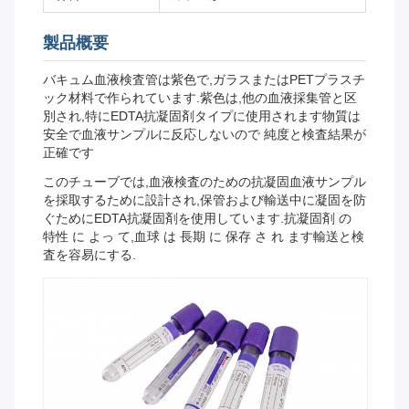
製品概要
バキュム血液検査管は紫色で,ガラスまたはPETプラスチ
ック材料で作られています.紫色は,他の血液採集管と区
別され,特にEDTA抗凝固剤タイプに使用されます物質は
安全で血液サンプルに反応しないので 純度と検査結果が
正確です
このチューブでは,血液検査のための抗凝固血液サンプル
を採取するために設計され,保管および輸送中に凝固を防
ぐためにEDTA抗凝固剤を使用しています.抗凝固剤 の
特性 に よっ て,血球 は 長期 に 保存 さ れ ます輸送と検
査を容易にする.