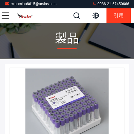
miaomiao8615@orsins.com
0086-21-57450666
引用
製品