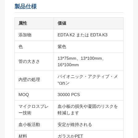
製品仕様
属性
価値
添加物
EDTA K2 または EDTA K3
色
紫色
13*75mm、13*100mm、
管の大きさ
16*100mm
バイオニック・アクティブ・メ
内壁の処理
מברン
MOQ
30000 PCS
マイクロスプレ
血小板の損失や凝固のリスクを
ー技術
軽減します
血小板活動
安定が維持される
材料
ガラスかPET