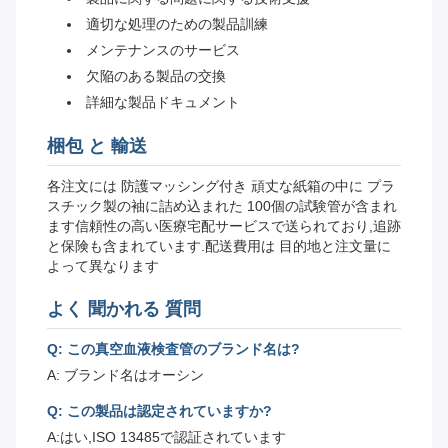
適切な処理のための製品訓練
メンテナンスのサービス
欠陥のある製品の交換
詳細な製品ドキュメント
梱包 と 輸送
各注文には 防護マッシング付き 頑丈な紙箱の中に プラ
スチック製の袖に詰め込まれた 100個の試験管が含まれ
ます信頼性の高い医療宅配サービスで送られており,追跡
と保険も含まれています.配送費用は 目的地と注文量に
よって異なります
よく 聞かれる 質問
Q: この真空血液検査管のブランド名は?
A: ブランド名はオーシン
Q: この製品は認定されていますか?
A:はい,ISO 13485で認証されています