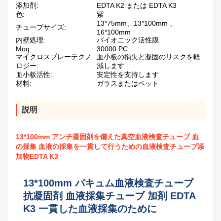
添加剤:
EDTA K2 または EDTA K3
色:
紫
13*75mm、13*100mm 、
チューブサイズ:
16*100mm
内壁処理:
バイオニック活性膜
Moq:
30000 PC
マイクロスプレーテクノ
血小板の損失と凝固のリスクを軽
ロジー:
減します
血小板活性:
安定性を支持します
材料:
ガラスまたはペット
説明
13*100mm アンチ凝固剤を備えた真空血液検査チューブ 血
の採集 血液の採集を一貫して行うための血液検査チューブ添
加物EDTA K3
13*100mm バキュム血液検査チューブ
抗凝固剤 血液採集チューブ 加剤 EDTA
K3 一貫した血液採集のために