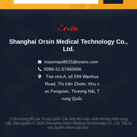
Shanghai Orsin Medical Technology Co.,
Ltd.
miaomiao8615@orsins.com
0086-21-57450666
Tòa nhà A, số 599 Wanhua
Road, Thị trấn Zhelin, Khu v
ực Fengxian, Thượng Hải, T
rung Quốc
Chất lượng tốt của Trung Quốc Các ống thu máu chân không Nhà cung
cấp. Bản quyền © 2025 Shanghai Orsin Medical Technology Co., Ltd. Tất cả
các quyền được bảo lưu.