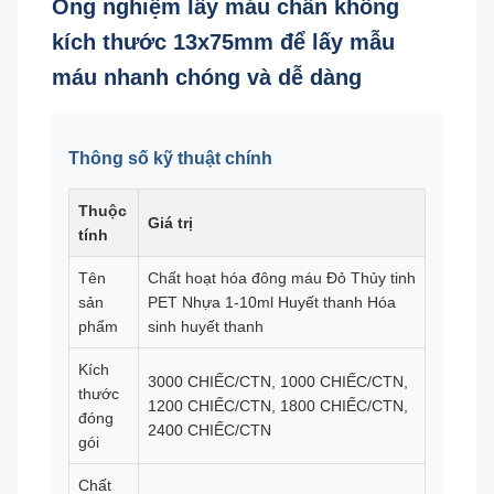
Ống nghiệm lấy máu chân không
kích thước 13x75mm để lấy mẫu
máu nhanh chóng và dễ dàng
Thông số kỹ thuật chính
Thuộc
Giá trị
tính
Tên
Chất hoạt hóa đông máu Đỏ Thủy tinh
sản
PET Nhựa 1-10ml Huyết thanh Hóa
phẩm
sinh huyết thanh
Kích
3000 CHIẾC/CTN, 1000 CHIẾC/CTN,
thước
1200 CHIẾC/CTN, 1800 CHIẾC/CTN,
đóng
2400 CHIẾC/CTN
gói
Chất