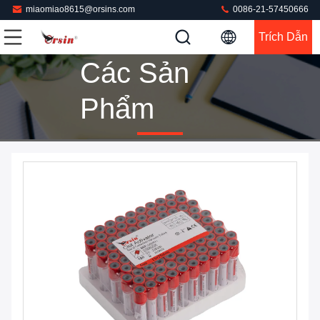
miaomiao8615@orsins.com
0086-21-57450666
Trích Dẫn
Các Sản
Phẩm