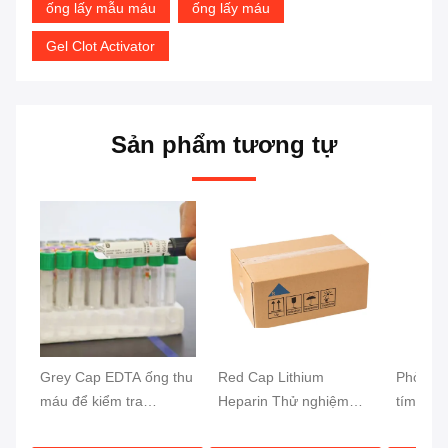
ống lấy mẫu máu
ống lấy máu
Gel Clot Activator
Sản phẩm tương tự
Grey Cap EDTA ống thu
Red Cap Lithium
Phòng v
máu để kiểm tra
Heparin Thử nghiệm
tím ống
glucose 13x75mm mẫu
ống máu tách nhanh
chân kh