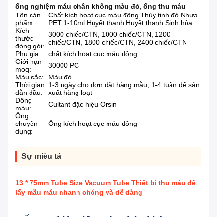
ống nghiệm máu chân không màu đỏ
,
ống thu máu
Tên sản
Chất kích hoạt cục máu đông Thủy tinh đỏ Nhựa
phẩm:
PET 1-10ml Huyết thanh Huyết thanh Sinh hóa
Kích
3000 chiếc/CTN, 1000 chiếc/CTN, 1200
thước
chiếc/CTN, 1800 chiếc/CTN, 2400 chiếc/CTN
đóng gói:
Phụ gia:
chất kích hoạt cục máu đông
Giới hạn
30000 PC
moq:
Màu sắc:
Màu đỏ
Thời gian
1-3 ngày cho đơn đặt hàng mẫu, 1-4 tuần để sản
dẫn đầu:
xuất hàng loạt
Đông
Cultant đặc hiệu Orsin
máu:
Ống
chuyên
Ống kích hoạt cục máu đông
dụng:
Sự miêu tả
13 * 75mm Tube Size Vacuum Tube Thiết bị thu máu để
lấy mẫu máu nhanh chóng và dễ dàng