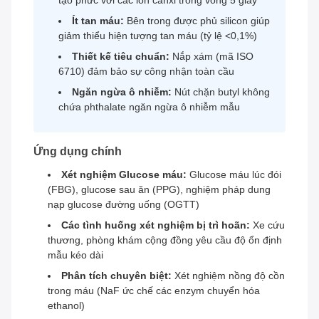
tạo phức với các ion canxi trong vòng 5 giây
Ít tan máu:
Bên trong được phủ silicon giúp
giảm thiểu hiện tượng tan máu (tỷ lệ <0,1%)
Thiết kế tiêu chuẩn:
Nắp xám (mã ISO
6710) đảm bảo sự công nhận toàn cầu
Ngăn ngừa ô nhiễm:
Nút chặn butyl không
chứa phthalate ngăn ngừa ô nhiễm mẫu
Ứng dụng chính
Xét nghiệm Glucose máu:
Glucose máu lúc đói
(FBG), glucose sau ăn (PPG), nghiệm pháp dung
nạp glucose đường uống (OGTT)
Các tình huống xét nghiệm bị trì hoãn:
Xe cứu
thương, phòng khám cộng đồng yêu cầu độ ổn định
mẫu kéo dài
Phân tích chuyên biệt:
Xét nghiệm nồng độ cồn
trong máu (NaF ức chế các enzym chuyển hóa
ethanol)