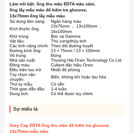
Làm nổi bật:
ống thu máu EDTA màu xám
,
ống lấy mẫu máu để kiểm tra glucose
,
13x75mm ống lấy mẫu máu
Sử dụng lâm sàng:
Ngân hàng máu
13x75mm ， 13x100mm ，
Kích thước ống:
16x100mm
Khử trùng:
Bức xạ Gamma
Vật liệu:
Thú cưng/thủy tinh
Các tính năng chính:
Theo dõi đường huyết
Đường kính ống:
13 × 75mm / 13 × 100mm
Vô trùng:
Đúng
Nhà sản xuất:
Thượng Hải Orsin Technology Co.Ltd
Đông máu:
Cultant đặc hiệu Orsin
Điều kiện lưu trữ:
Nhiệt độ phòng
Tùy chọn vận
Biển, không khí hoặc tàu hỏa
chuyển:
Thứ tự mẫu:
Có sẵn
Thời gian dẫn đầu:
1-4 tuần
Dung tích:
Có thể được tùy chỉnh
Sự miêu tả
Grey Cap EDTA ống thu máu để kiểm tra glucose
13x75mm mẫu máu