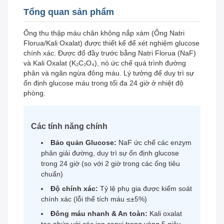
Tổng quan sản phẩm
Ống thu thập máu chân không nắp xám (Ống Natri
Florua/Kali Oxalat) được thiết kế để xét nghiệm glucose
chính xác. Được đổ đầy trước bằng Natri Florua (NaF)
và Kali Oxalat (K₂C₂O₄), nó ức chế quá trình đường
phân và ngăn ngừa đông máu. Lý tưởng để duy trì sự
ổn định glucose máu trong tối đa 24 giờ ở nhiệt độ
phòng.
Các tính năng chính
Bảo quản Glucose:
NaF ức chế các enzym
phân giải đường, duy trì sự ổn định glucose
trong 24 giờ (so với 2 giờ trong các ống tiêu
chuẩn)
Độ chính xác:
Tỷ lệ phụ gia được kiểm soát
chính xác (lỗi thể tích máu ≤±5%)
Đông máu nhanh & An toàn:
Kali oxalat