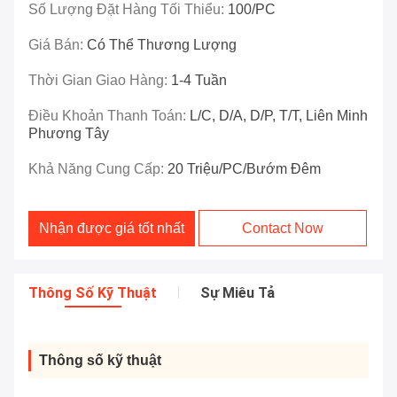
Số Lượng Đặt Hàng Tối Thiểu:
100/PC
Giá Bán:
Có Thể Thương Lượng
Thời Gian Giao Hàng:
1-4 Tuần
Điều Khoản Thanh Toán:
L/C, D/A, D/P, T/T, Liên Minh
Phương Tây
Khả Năng Cung Cấp:
20 Triệu/PC/bướm Đêm
Nhận được giá tốt nhất
Contact Now
Thông Số Kỹ Thuật
Sự Miêu Tả
Thông số kỹ thuật