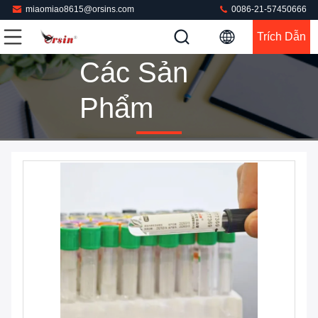
miaomiao8615@orsins.com
0086-21-57450666
Trích Dẫn
Các Sản
Phẩm