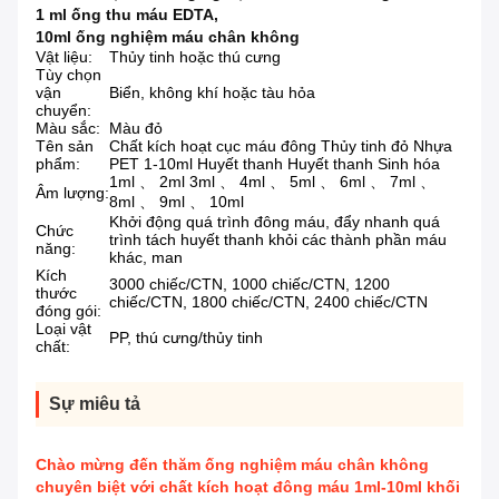
1 ml ống thu máu EDTA
,
10ml ống nghiệm máu chân không
Vật liệu:
Thủy tinh hoặc thú cưng
Tùy chọn
vận
Biển, không khí hoặc tàu hỏa
chuyển:
Màu sắc:
Màu đỏ
Tên sản
Chất kích hoạt cục máu đông Thủy tinh đỏ Nhựa
phẩm:
PET 1-10ml Huyết thanh Huyết thanh Sinh hóa
1ml 、 2ml 3ml 、 4ml 、 5ml 、 6ml 、 7ml 、
Âm lượng:
8ml 、 9ml 、 10ml
Khởi động quá trình đông máu, đẩy nhanh quá
Chức
trình tách huyết thanh khỏi các thành phần máu
năng:
khác, man
Kích
3000 chiếc/CTN, 1000 chiếc/CTN, 1200
thước
chiếc/CTN, 1800 chiếc/CTN, 2400 chiếc/CTN
đóng gói:
Loại vật
PP, thú cưng/thủy tinh
chất:
Sự miêu tả
Chào mừng đến thăm ống nghiệm máu chân không
chuyên biệt với chất kích hoạt đông máu 1ml-10ml khối