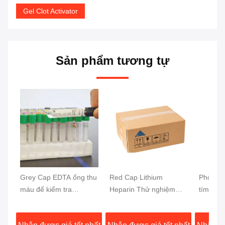
Gel Clot Activator
Sản phẩm tương tự
Grey Cap EDTA ống thu
Red Cap Lithium
Phòng v
máu để kiểm tra
Heparin Thử nghiệm
tím ống
glucose 13x75mm mẫu
ống máu tách nhanh
chân kh
máu
Activator đông máu Gel
nghiệm