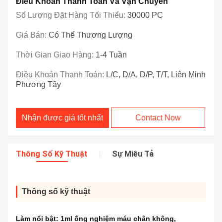
Điều Khoản Thanh Toán Và Vận Chuyển
Số Lượng Đặt Hàng Tối Thiểu:
30000 PC
Giá Bán:
Có Thể Thương Lượng
Thời Gian Giao Hàng:
1-4 Tuần
Điều Khoản Thanh Toán:
L/C, D/A, D/P, T/T, Liên Minh
Phương Tây
Nhận được giá tốt nhất
Contact Now
Thông Số Kỹ Thuật
Sự Miêu Tả
Thông số kỹ thuật
Làm nổi bật:
1ml ống nghiệm máu chân không
,