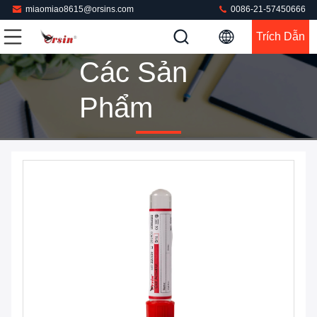
miaomiao8615@orsins.com
0086-21-57450666
Trích Dẫn
Các Sản
Phẩm