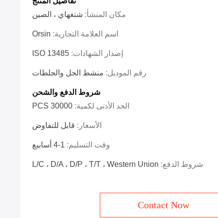
تفاصيل المنتج
مكان المنشأ:
شنغهاي ، الصين
اسم العلامة التجارية:
Orsin
إصدار الشهادات:
ISO 13485
رقم الموديل:
منشط الجل والجلطات
شروط الدفع والشحن
الحد الأدنى لكمية:
30000 PCS
الأسعار:
قابل للتفاوض
وقت التسليم:
1-4 أسابيع
شروط الدفع:
L/C ، D/A ، D/P ، T/T ، Western Union
Contact Now