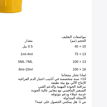
مواصفات التغليف
الحجم (مم)
مقدار
10 × 45
0.5 مل
1ml-4ml
13 × 75
5ML-7ML
13 × 100
8ml-10ml
16 × 100
لماذا تختار منتجاتنا
14+ سنة متخصصة في أنابيب اختبار الدم الفراغية
الإنتاج الآلي مع بيئة نظيفة
مراقبة الجودة المهنية والدعم الفني
التسعير التنافسي مع معايير عالية الجودة
خدمة عملاء ودعم موثوقة
الأسئلة المتداولة
س 1: هل يمكنني الحصول على عينة؟