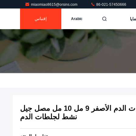
miaomiao8615@orsins.com
86-021-57450666
ايا
إقتباس
Arabic
منفصل جيل نشط لجلطات الدم الأصفر 9 مل 10 مل مصل جيل
نشط لجلطات الدم