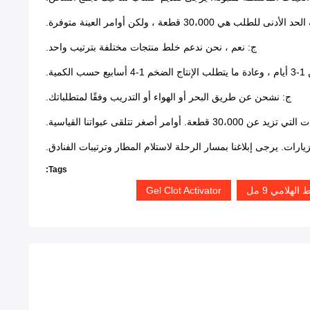
دنى للطلب هي 30،000 قطعة ، ولكن أوامر العينة متوفرة.
ج: نعم ، نحن ندعم خلط منتجات مختلفة بترتيب واحد.
مية.
ج: نشحن عن طريق البحر أو الهواء أو التدريب وفقًا لمتطلباتك.
ر أصغر تتلقى عبواتنا القياسية.
يارات. يرجى إبلاغنا بمسار الرحلة لاستلام المطار وترتيبات الفنادق.
Tags:
لامي 9 مل
Gel Clot Activator