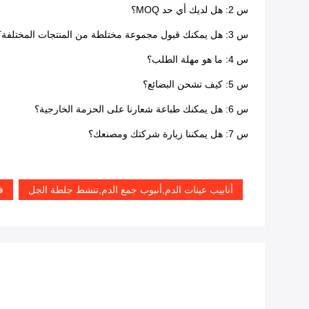
س 2: هل لديك أي حد MOQ؟
س 3: هل يمكنك قبول مجموعة مختلطة من المنتجات المختلفة؟
س 4: ما هو مهلة الطلب؟
س 5: كيف تشحن البضائع؟
س 6: هل يمكنك طباعة شعارنا على الحزمة الخارجية؟
س 7: هل يمكننا زيارة شركتك ومصنعك؟
أنابيب عينات الدم,أنبوب جمع الدم,تنشط جلطة الجل
ف