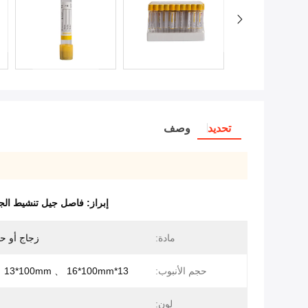
تحديد
وصف
إبراز:
فاصل جيل تنشيط الجل 
مادة:
زجاج أو حي
حجم الأنبوب:
13*75mm 、 13*100mm 、 16*100mm
لون: