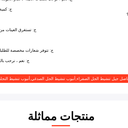
ج: كمية الحد الأ
ج: تستغرق العينات من 1-3 أيام ، وعادة ما يتطلب الإنتاج الضخم 1-4 أسابيع حسب الك
ج: تتوفر شعارات مخصصة للطلبات التي تزيد عن 30،000 قطعة. أوام
ج: نعم ، نرحب بالز
اصل جيل تنشيط الجل الصفراء,أنبوب تنشيط الجل الصدغي,أنبوب تنشيط التجلط اله
منتجات مماثلة