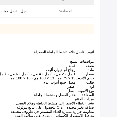
المضافة:
جل الفصل ومنشط
أنبوب فاصل هلام تنشط الجلطة الصفراء
مواصفات المنتج
يصف
قيمة
مادة
زجاج أو حيوان أليف
مقدار
1 مل ، 2 مل ، 3 مل ، 4 مل ، 5 مل ، 6 مل ، 7 مل ، 8 مل ، 9 مل ، 10 مل.
حجم الأنبوب
13 × 75 مم ، 13 × 100 مم ، 16 × 100 مم
طلب
مصل جمع أنبوب الدم
لون
أصفر
نوع الأنبوب
مصل
المضافة
هلام الفصل ومنشط الجلطة
ميزات المنتج
يشير الغطاء الأصفر إلى منشط الجلطة وهلام الفصل
صياغة تخثر محددة Orsin للحصول على نتائج موثوقة
مقاومة حرارة ممتازة للأداء المستقر في ظروف مختلفة
يحافظ الاستقرار الكيميائي المتفوق على سلامة العينة