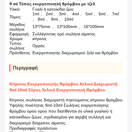
9 ml Τύπος ενεργοποιητή θρόμβου με τζελ
Υλικό:
Γυαλί ή κατοικίδιο ζώο
1ml 、 2ml 、 3ml 、 4ml 、 5ml 、 6ml 、 7ml
Τόμος:
、 8ml 、 9ml 、 10ml
Μέγεθος
13*75mm 、 13*100mm 、 16*100mm
σωλήνα:
Εφαρμογή:
Συλλέγοντας ορό σωλήνα αίματος
Χρώμα:
κίτρινος
Τύπος
Ορρός
σωλήνα:
Πρόσθετος:
Ενεργοποιητής διαχωρισμού ζελέ και θρόμβου
Περιγραφή
Κίτρινος Ενεργοποιητής Θρόμβου Χελιού Διαχωριστή
9ml 10ml Σόρος Χελιού Ενεργοποιητή Θρόμβου
Κίτρινος σωλήνας διαχωριστή πηκτώματος κίτρινου θρόμβου
Υψηλής ποιότητας 9ml-10ml Σωλήνες ενεργοποίησης
θρόμβου ορού ορού που διατίθενται σε υλικά γυαλιού ή
κατοικίδιων ζώων, σχεδιασμένα για ακριβή συλλογή και
διαχωρισμό δείγματος αίματος.
Προδιαγραφές προϊόντων