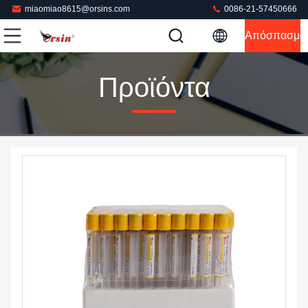
miaomiao8615@orsins.com
0086-21-57450666
Απόσπασμα
Προϊόντα