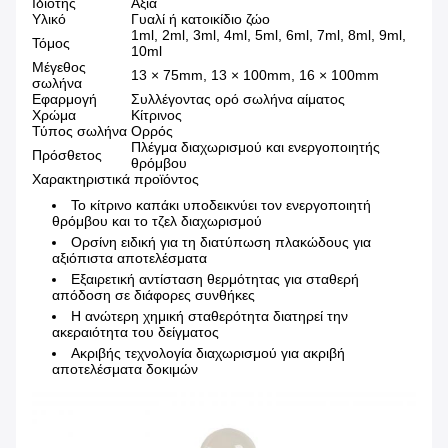
Ιδιότης
Αξία
Υλικό
Γυαλί ή κατοικίδιο ζώο
1ml, 2ml, 3ml, 4ml, 5ml, 6ml, 7ml, 8ml, 9ml,
Τόμος
10ml
Μέγεθος
13 × 75mm, 13 × 100mm, 16 × 100mm
σωλήνα
Εφαρμογή
Συλλέγοντας ορό σωλήνα αίματος
Χρώμα
Κίτρινος
Τύπος σωλήνα
Ορρός
Πλέγμα διαχωρισμού και ενεργοποιητής
Πρόσθετος
θρόμβου
Χαρακτηριστικά προϊόντος
Το κίτρινο καπάκι υποδεικνύει τον ενεργοποιητή
θρόμβου και το τζελ διαχωρισμού
Ορσίνη ειδική για τη διατύπωση πλακώδους για
αξιόπιστα αποτελέσματα
Εξαιρετική αντίσταση θερμότητας για σταθερή
απόδοση σε διάφορες συνθήκες
Η ανώτερη χημική σταθερότητα διατηρεί την
ακεραιότητα του δείγματος
Ακριβής τεχνολογία διαχωρισμού για ακριβή
αποτελέσματα δοκιμών