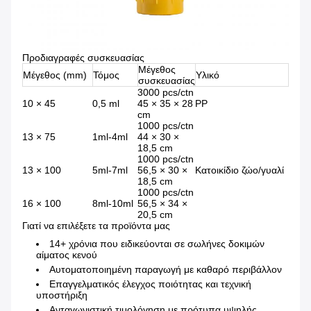
Προδιαγραφές συσκευασίας
Μέγεθος
Μέγεθος (mm)
Τόμος
Υλικό
συσκευασίας
3000 pcs/ctn
10 × 45
0,5 ml
45 × 35 × 28
PP
cm
1000 pcs/ctn
13 × 75
1ml-4ml
44 × 30 ×
18,5 cm
1000 pcs/ctn
13 × 100
5ml-7ml
56,5 × 30 ×
Κατοικίδιο ζώο/γυαλί
18,5 cm
1000 pcs/ctn
16 × 100
8ml-10ml
56,5 × 34 ×
20,5 cm
Γιατί να επιλέξετε τα προϊόντα μας
14+ χρόνια που ειδικεύονται σε σωλήνες δοκιμών
αίματος κενού
Αυτοματοποιημένη παραγωγή με καθαρό περιβάλλον
Επαγγελματικός έλεγχος ποιότητας και τεχνική
υποστήριξη
Ανταγωνιστική τιμολόγηση με πρότυπα υψηλής