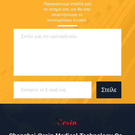
Παρακαλούμε στείλτε μας 
το αίτημά σας και θα σας 
απαντήσουμε το 
συντομότερο δυνατό.
Στείλε