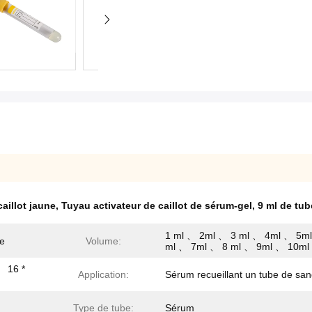
aillot jaune
,
Tuyau activateur de caillot de sérum-gel
,
9 ml de tub
1 ml 、 2ml 、 3 ml 、 4ml 、 5m
ie
Volume:
ml 、 7ml 、 8 ml 、 9ml 、 10ml
、 16 *
Application:
Sérum recueillant un tube de sa
Type de tube:
Sérum