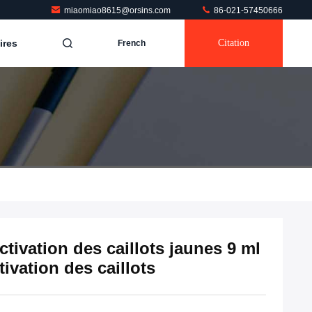
miaomiao8615@orsins.com
86-021-57450666
ires
Citation
French
ctivation des caillots jaunes 9 ml
ivation des caillots