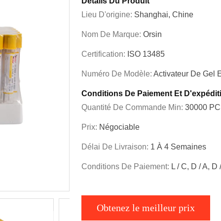
Détails Du Produit
Lieu D'origine:
Shanghai, Chine
Nom De Marque:
Orsin
Certification:
ISO 13485
Numéro De Modèle:
Activateur De Gel E
Conditions De Paiement Et D'expédit
Quantité De Commande Min:
30000 P
Prix:
Négociable
Délai De Livraison:
1 À 4 Semaines
Conditions De Paiement:
L / C, D / A, D
Obtenez le meilleur prix