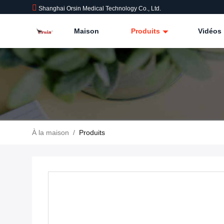
Shanghai Orsin Medical Technology Co., Ltd.
Maison
Produits
Vidéos
À la maison
/
Produits