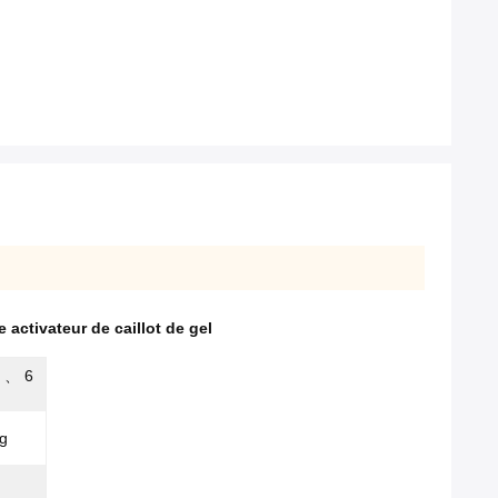
e activateur de caillot de gel
l 、 6
ng