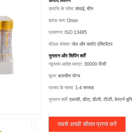
उत्पाद विवरण
उत्पत्ति के प्लेस:
शंघाई, चीन
ब्रांड नाम:
Orsin
प्रमाणन:
ISO 13485
मॉडल संख्या:
जेल और क्लॉट एक्टिवेटर
भुगतान और शिपिंग शर्तें
न्यूनतम आदेश मात्रा:
30000 पीसी
मूल्य:
बातचीत योग्य
प्रसव के समय:
1-4 सप्ताह
भुगतान शर्तें:
एल/सी, डी/ए, डी/पी, टी/टी, वेस्टर्न यू
सबसे अच्छी कीमत प्राप्त करें