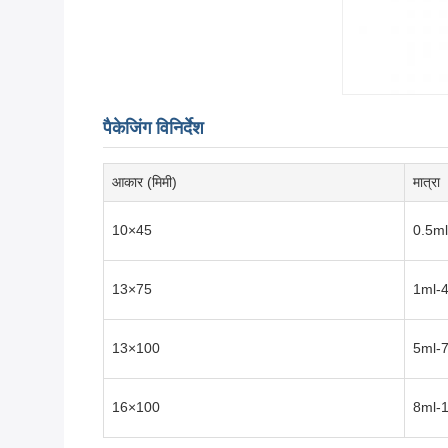
पैकेजिंग विनिर्देश
आकार (मिमी)
मात्रा
10×45
0.5ml
13×75
1ml-
13×100
5ml-
16×100
8ml-