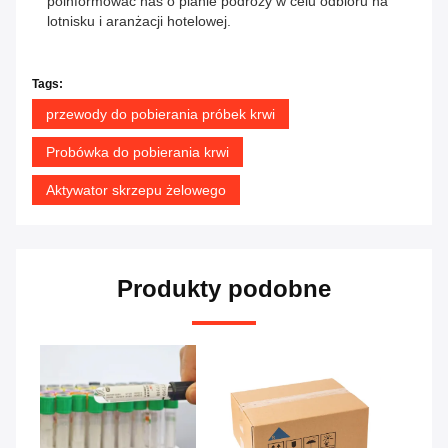
poinformować nas o planie podróży w celu odbioru na
lotnisku i aranżacji hotelowej.
Tags:
przewody do pobierania próbek krwi
Probówka do pobierania krwi
Aktywator skrzepu żelowego
Produkty podobne