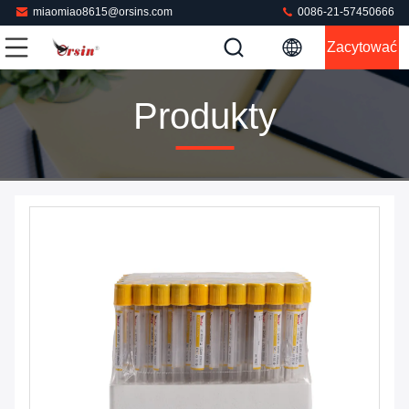
miaomiao8615@orsins.com
0086-21-57450666
Zacytować
Produkty