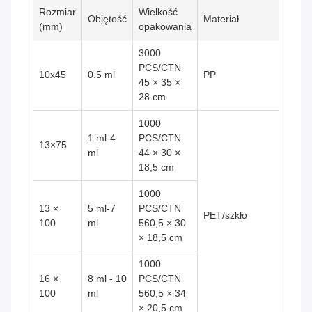
Rozmiar
Wielkość
Objętość
Materiał
(mm)
opakowania
3000
PCS/CTN
10x45
0.5 ml
PP
45 × 35 ×
28 cm
1000
1 ml-4
PCS/CTN
13×75
ml
44 × 30 ×
18,5 cm
1000
13 ×
5 ml-7
PCS/CTN
PET/szkło
100
ml
560,5 × 30
× 18,5 cm
1000
16 ×
8 ml - 10
PCS/CTN
100
ml
560,5 × 34
× 20,5 cm