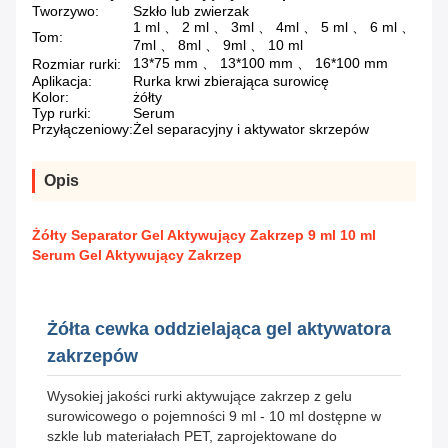
Tworzywo:
Szkło lub zwierzak
1 ml 、 2 ml 、 3ml 、 4ml 、 5 ml 、 6 ml 、
Tom:
7ml 、 8ml 、 9ml 、 10 ml
13*75 mm 、 13*100 mm 、 16*100 mm
Rozmiar rurki:
Aplikacja:
Rurka krwi zbierająca surowicę
Kolor:
żółty
Typ rurki:
Serum
Przyłączeniowy:
Żel separacyjny i aktywator skrzepów
Opis
Żółty Separator Gel Aktywujący Zakrzep 9 ml 10 ml
Serum Gel Aktywujący Zakrzep
Żółta cewka oddzielająca gel aktywatora
zakrzepów
Wysokiej jakości rurki aktywujące zakrzep z gelu
surowicowego o pojemności 9 ml - 10 ml dostępne w
szkle lub materiałach PET, zaprojektowane do