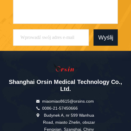
Wyślij
Shanghai Orsin Medical Technology Co.,
Ltd.
miaomiao8615@orsins.com
0086-21-57450666
Budynek A, nr 599 Wanhua
Road, miasto Zhelin, obszar
Fengxian, Szanghaj, Chiny