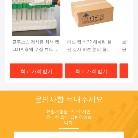
글루코스 검사용 회색 캡
레드 캡 리?? 헤파린 혈
보라색 
EDTA 혈액 수집 튜브
관 검사 빠른 분비 혈전
공 혈액 
13x75mm 혈액 샘플
활성제 젤 분기
DNA 
상단
최고 가격 받기
최고 가격 받기
최고
문의사항 보내주세요
요청사항을 보내주시면 
최대한 빨리 답변하겠습
니다.