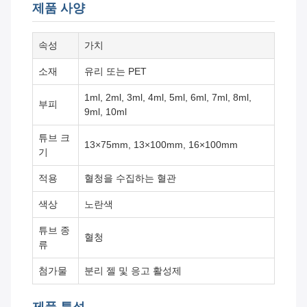
제품 사양
속성
가치
소재
유리 또는 PET
1ml, 2ml, 3ml, 4ml, 5ml, 6ml, 7ml, 8ml,
부피
9ml, 10ml
튜브 크
13×75mm, 13×100mm, 16×100mm
기
적용
혈청을 수집하는 혈관
색상
노란색
튜브 종
혈청
류
첨가물
분리 젤 및 응고 활성제