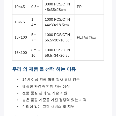
3000 PCS/CTN
10×45
0.5ml
PP
45x35x28cm
1ml-
1000 PCS/CTN
13×75
4ml
44x30x18.5cm
5ml-
1000 PCS/CTN
13×100
PET/글라스
7ml
56.5×30×18.5cm
8ml ~
1000 PCS/CTN
16×100
10ml
56.5×34×20.5cm
우리 의 제품 을 선택 하는 이유
14년 이상 진공 혈액 검사 튜브 전문
깨끗한 환경과 함께 자동 생산
전문 품질 관리 및 기술 지원
높은 품질 기준을 가진 경쟁력 있는 가격
신뢰성 있는 고객 서비스 및 지원