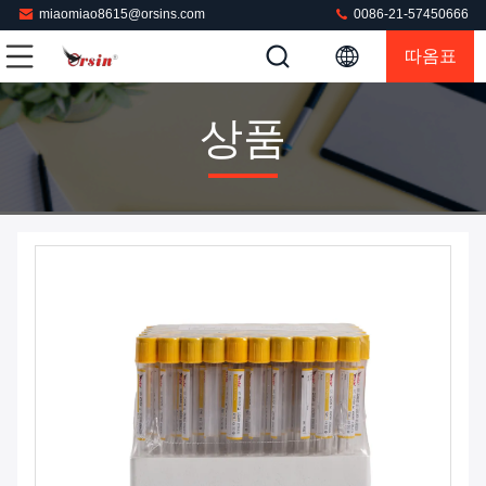
miaomiao8615@orsins.com
0086-21-57450666
따옴표
상품