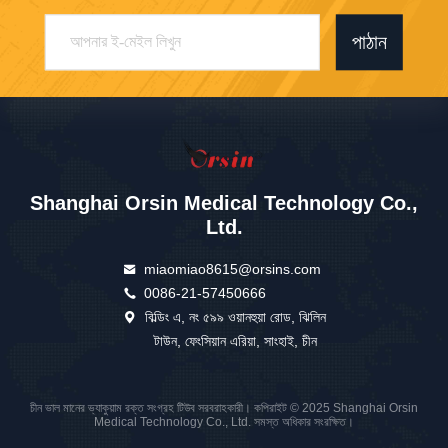
পাঠান
Shanghai Orsin Medical Technology Co.,
Ltd.
miaomiao8615@orsins.com
0086-21-57450666
বিল্ডিং এ, নং ৫৯৯ ওয়ানহুয়া রোড, ঝিলিন
টাউন, ফেংসিয়ান এরিয়া, সাংহাই, চীন
চীন ভাল মানের ভ্যাকুয়াম রক্ত সংগ্রহ টিউব সরবরাহকারী। কপিরাইট © 2025 Shanghai Orsin
Medical Technology Co., Ltd. সমস্ত অধিকার সংরক্ষিত।