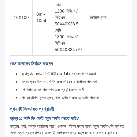
সেমি
1200 পিসিএস/
8ml-
16X100
সিটিএন
পিইটি/গ্লাস
10ml
50X40X23.5
সেমি
1800 পিসিএস/
সিটিএন
50X40X34 সেমি
কেন আমাদের নির্বাচন করবেন
ভ্যাকুয়াম ব্লাড টেস্ট টিউব-এ 14+ বছরের বিশেষজ্ঞতা
স্বয়ংক্রিয় উত্পাদন মেশিন এবং পরিষ্কার উত্পাদন পরিবেশ
পেশাদার মানের পরিদর্শন এবং প্রযুক্তিগত কর্মী
প্রতিযোগিতামূলক মূল্য, উচ্চ গুণমান এবং চমৎকার পরিষেবা
প্রায়শই জিজ্ঞাসিত প্রশ্নাবলী
প্রশ্ন ১: আমি কি একটি নমুনা অর্ডার করতে পারি?
উত্তর: হ্যাঁ, বাল্ক অর্ডারের আগে গুণমান পরীক্ষা করার জন্য নমুনা অর্ডারগুলি স্বাগত।
মিশ্র নমুনা গ্রহণযোগ্য। মালবাহী সংগ্রহের জন্য অনুগ্রহ করে আপনার কুরিয়ার