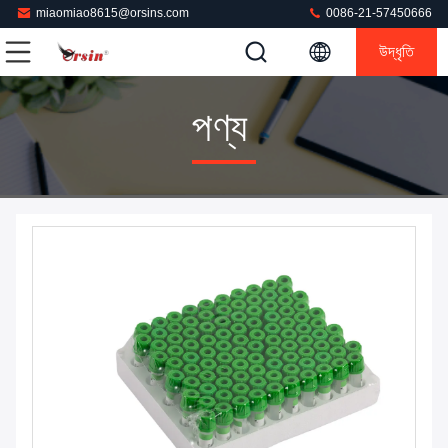
miaomiao8615@orsins.com
0086-21-57450666
উদ্ধৃতি
পণ্য