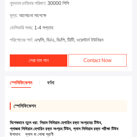
ন্যূনতম চাহিদার পরিমাণ:
30000 পিসি
মূল্য:
আলোচনা সাপেক্ষে
ডেলিভারি সময়:
1-4 সপ্তাহ
পরিশোধের শর্ত:
এল/সি, ডি/এ, ডি/পি, টি/টি, ওয়েস্টার্ন ইউনিয়ন
সেরা দাম পান
Contact Now
স্পেসিফিকেশন
বর্ণনা
স্পেসিফিকেশন
বিশেষভাবে তুলে ধরা:
সিরাম লিথিয়াম হেপারিন রক্ত সংগ্রহের টিউব
,
প্লাজমা লিথিয়াম হেপারিন রক্ত সংগ্রহ টিউব
,
গ্লাস লিথিয়াম রক্ত পরীক্ষা টিউব
উপাদান:
গ্লাস বা পোষা প্রাণী