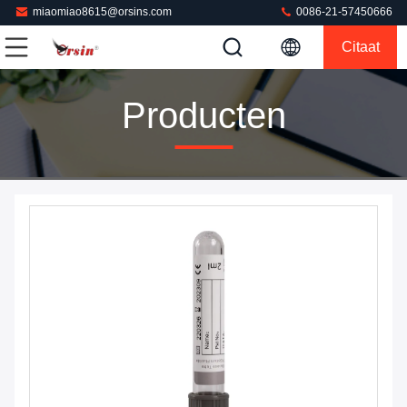
miaomiao8615@orsins.com
0086-21-57450666
Citaat
Producten