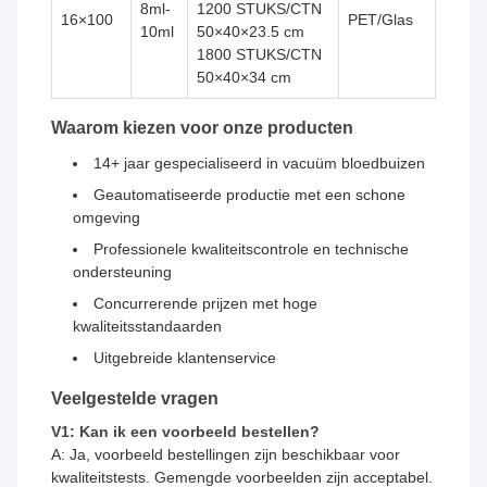
8ml-
1200 STUKS/CTN
16×100
PET/Glas
10ml
50×40×23.5 cm
1800 STUKS/CTN
50×40×34 cm
Waarom kiezen voor onze producten
14+ jaar gespecialiseerd in vacuüm bloedbuizen
Geautomatiseerde productie met een schone
omgeving
Professionele kwaliteitscontrole en technische
ondersteuning
Concurrerende prijzen met hoge
kwaliteitsstandaarden
Uitgebreide klantenservice
Veelgestelde vragen
V1: Kan ik een voorbeeld bestellen?
A: Ja, voorbeeld bestellingen zijn beschikbaar voor
kwaliteitstests. Gemengde voorbeelden zijn acceptabel.