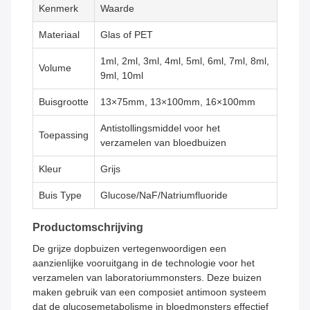
Kenmerk
Waarde
Materiaal
Glas of PET
1ml, 2ml, 3ml, 4ml, 5ml, 6ml, 7ml, 8ml,
Volume
9ml, 10ml
Buisgrootte
13×75mm, 13×100mm, 16×100mm
Antistollingsmiddel voor het
Toepassing
verzamelen van bloedbuizen
Kleur
Grijs
Buis Type
Glucose/NaF/Natriumfluoride
Productomschrijving
De grijze dopbuizen vertegenwoordigen een
aanzienlijke vooruitgang in de technologie voor het
verzamelen van laboratoriummonsters. Deze buizen
maken gebruik van een composiet antimoon systeem
dat de glucosemetabolisme in bloedmonsters effectief