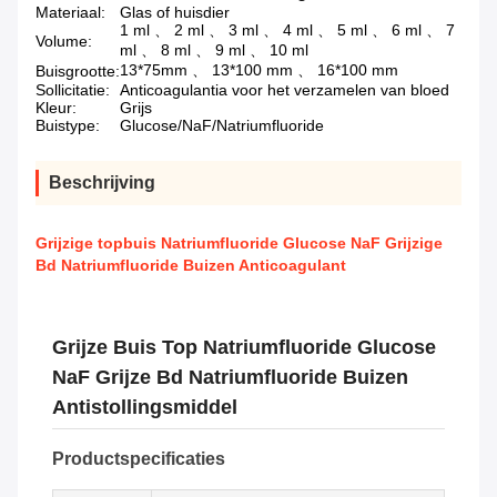
Materiaal:
Glas of huisdier
1 ml 、 2 ml 、 3 ml 、 4 ml 、 5 ml 、 6 ml 、 7
Volume:
ml 、 8 ml 、 9 ml 、 10 ml
13*75mm 、 13*100 mm 、 16*100 mm
Buisgrootte:
Sollicitatie:
Anticoagulantia voor het verzamelen van bloed
Kleur:
Grijs
Buistype:
Glucose/NaF/Natriumfluoride
Beschrijving
Grijzige topbuis Natriumfluoride Glucose NaF Grijzige
Bd Natriumfluoride Buizen Anticoagulant
Grijze Buis Top Natriumfluoride Glucose
NaF Grijze Bd Natriumfluoride Buizen
Antistollingsmiddel
Productspecificaties