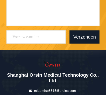
Verzenden
Shanghai Orsin Medical Technology Co.,
Ltd.
miaomiao8615@orsins.com
0086-21-57450666
Gebouw A, nr. 599, Wanhua