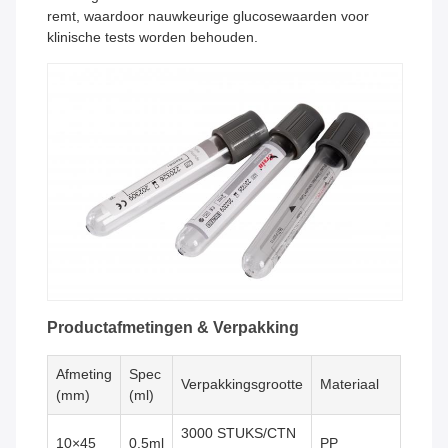
remt, waardoor nauwkeurige glucosewaarden voor
klinische tests worden behouden.
Productafmetingen & Verpakking
Afmeting
Spec
Verpakkingsgrootte
Materiaal
(mm)
(ml)
3000 STUKS/CTN
10×45
0.5ml
PP