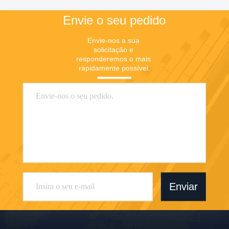
Envie o seu pedido
Envie-nos a sua 
solicitação e 
responderemos o mais 
rapidamente possível.
Enviar