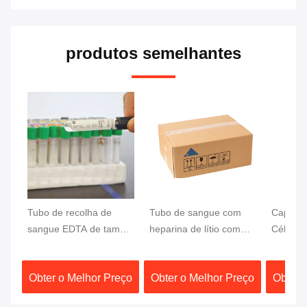
produtos semelhantes
Tubo de recolha de
Tubo de sangue com
Capela 
sangue EDTA de tampa
heparina de lítio com
Células
cinzenta para análise de
tampa vermelha Teste
Análise
glicose 13x75 mm
de separação rápida
Vácuo C
Obter o Melhor Preço
Obter o Melhor Preço
Obter 
Amostra de sangue
Ativador de coágulo
Sangue
Separador de gel
Roxo