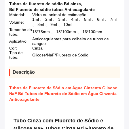
Tubos de fluoreto de sódio Bd cinza
,
Bd Fluoreto de sódio tubos Anticoagulante
Material:
Vidro ou animal de estimação
1ml 、 2ml 、 3ml 、 4ml 、 5ml 、 6ml 、 7ml
Volume:
、 8ml 、 9ml 、 10ml
Tamanho do
13*75mm 、 13*100mm 、 16*100mm
tubo:
Anticoagulantes para colheita de tubos de
Aplicativo:
sangue
Cor:
Cinza
Tipo de
Glicose/NaF/Fluoreto de Sódio
tubo:
Descrição
Tubos de Fluoreto de Sódio em Água Cinzenta Glicose
NaF Bd Tubos de Fluoreto de Sódio em Água Cinzenta
Anticoagulante
Tubo Cinza com Fluoreto de Sódio e
Glicose NaF Tubos Cinza Bd Fluoreto de