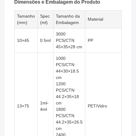
Dimensões e Embalagem do Produto
Tamanho
Spec
Tamanho da
Material
(mm)
(ml)
Embalagem
3000
10×45
0.5ml
PCS/CTN
PP
45×35×28 cm
1000
PCS/CTN
44×30×18.5
cm
1200
PCS/CTN
44.2×35×18
1ml-
cm
13×75
PET/Vidro
4ml
1800
PCS/CTN
44.2×35×26.5
cm
2400