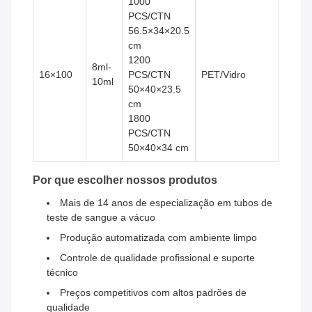
1000
PCS/CTN
56.5×34×20.5
cm
1200
8ml-
16×100
PCS/CTN
PET/Vidro
10ml
50×40×23.5
cm
1800
PCS/CTN
50×40×34 cm
Por que escolher nossos produtos
Mais de 14 anos de especialização em tubos de
teste de sangue a vácuo
Produção automatizada com ambiente limpo
Controle de qualidade profissional e suporte
técnico
Preços competitivos com altos padrões de
qualidade