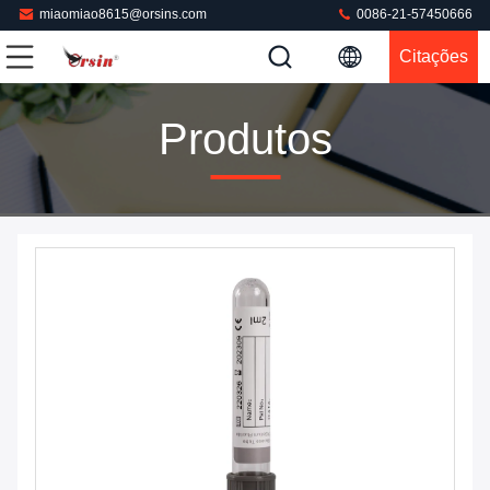
miaomiao8615@orsins.com
0086-21-57450666
Citações
Produtos