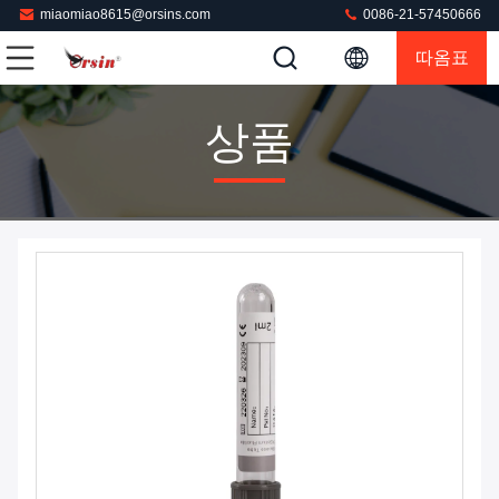
miaomiao8615@orsins.com
0086-21-57450666
따옴표
상품