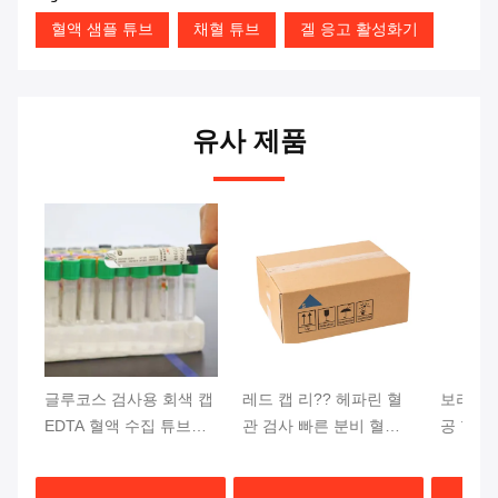
혈액 샘플 튜브
채혈 튜브
겔 응고 활성화기
유사 제품
글루코스 검사용 회색 캡
레드 캡 리?? 헤파린 혈
보라색 
EDTA 혈액 수집 튜브
관 검사 빠른 분비 혈전
공 혈액 
13x75mm 혈액 샘플
활성제 젤 분기
DNA 
상단