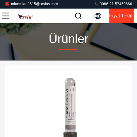
miaomiao8615@orsins.com
0086-21-57450666
Fiyat Teklifi
Ürünler