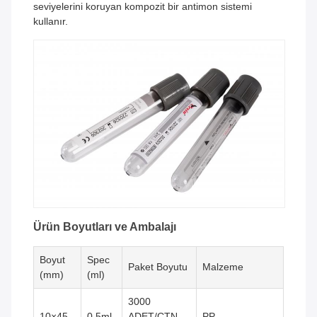
seviyelerini koruyan kompozit bir antimon sistemi
kullanır.
Ürün Boyutları ve Ambalajı
Boyut
Spec
Paket Boyutu
Malzeme
(mm)
(ml)
3000
10×45
0.5ml
ADET/CTN
PP