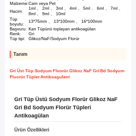
Malzeme:
Cam veya Pet
1ml 、 2ml 、 3ml 、 4ml 、 5ml 、 6ml 、 7ml 、
Hacim:
8ml 、 9ml 、 10ml
Tüp
13*75mm 、 13*100mm 、 16*100mm
boyutu:
Başvuru:
Kan Tüpünü toplayan antikoagülan
Renk:
Gri
Tüp tipi:
Glikoz/NaF/Sodyum Florür
Tanım
Gri Üst Tüp Sodyum Fluorür Glikoz NaF Gri Bd Sodyum
Fluorür Tüpler Antikoagulant
Gri Tüp Üstü Sodyum Florür Glikoz NaF
Gri Bd Sodyum Florür Tüpleri
Antikoagülan
Ürün Özellikleri