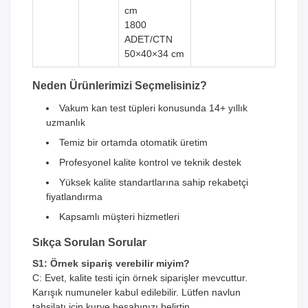
cm
1800
ADET/CTN
50×40×34 cm
Neden Ürünlerimizi Seçmelisiniz?
Vakum kan test tüpleri konusunda 14+ yıllık
uzmanlık
Temiz bir ortamda otomatik üretim
Profesyonel kalite kontrol ve teknik destek
Yüksek kalite standartlarına sahip rekabetçi
fiyatlandırma
Kapsamlı müşteri hizmetleri
Sıkça Sorulan Sorular
S1: Örnek sipariş verebilir miyim?
C: Evet, kalite testi için örnek siparişler mevcuttur.
Karışık numuneler kabul edilebilir. Lütfen navlun
tahsilatı için kurye hesabınızı belirtin.