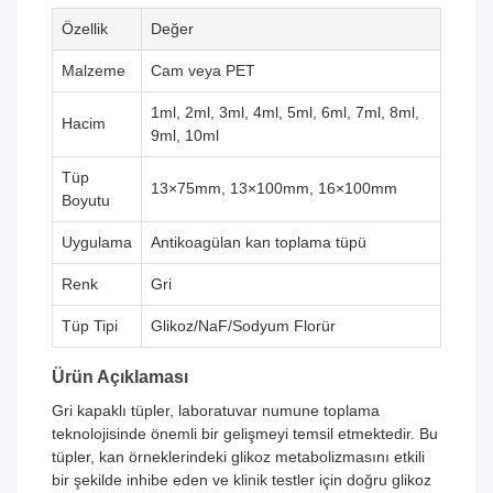
Özellik
Değer
Malzeme
Cam veya PET
1ml, 2ml, 3ml, 4ml, 5ml, 6ml, 7ml, 8ml,
Hacim
9ml, 10ml
Tüp
13×75mm, 13×100mm, 16×100mm
Boyutu
Uygulama
Antikoagülan kan toplama tüpü
Renk
Gri
Tüp Tipi
Glikoz/NaF/Sodyum Florür
Ürün Açıklaması
Gri kapaklı tüpler, laboratuvar numune toplama
teknolojisinde önemli bir gelişmeyi temsil etmektedir. Bu
tüpler, kan örneklerindeki glikoz metabolizmasını etkili
bir şekilde inhibe eden ve klinik testler için doğru glikoz