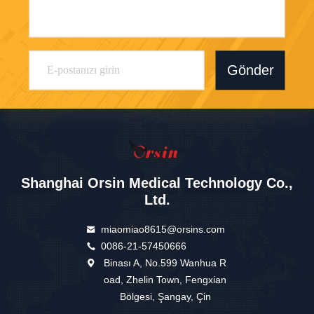
Gönder
Shanghai Orsin Medical Technology Co.,
Ltd.
miaomiao8615@orsins.com
0086-21-57450666
Binası A, No.599 Wanhua R
oad, Zhelin Town, Fengxian
Bölgesi, Şangay, Çin