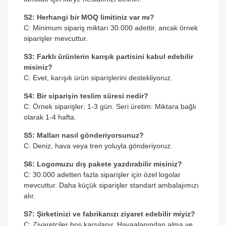
S2: Herhangi bir MOQ limitiniz var mı?
C: Minimum sipariş miktarı 30.000 adettir, ancak örnek
siparişler mevcuttur.
S3: Farklı ürünlerin karışık partisini kabul edebilir
misiniz?
C: Evet, karışık ürün siparişlerini destekliyoruz.
S4: Bir siparişin teslim süresi nedir?
C: Örnek siparişler: 1-3 gün. Seri üretim: Miktara bağlı
olarak 1-4 hafta.
S5: Malları nasıl gönderiyorsunuz?
C: Deniz, hava veya tren yoluyla gönderiyoruz.
S6: Logomuzu dış pakete yazdırabilir misiniz?
C: 30.000 adetten fazla siparişler için özel logolar
mevcuttur. Daha küçük siparişler standart ambalajımızı
alır.
S7: Şirketinizi ve fabrikanızı ziyaret edebilir miyiz?
C: Ziyaretçiler hoş karşılanır. Havaalanından alma ve