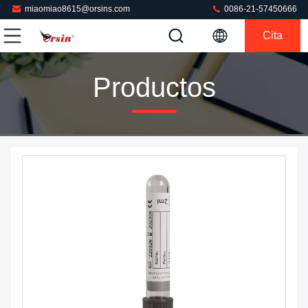
miaomiao8615@orsins.com
0086-21-57450666
Cita
Productos