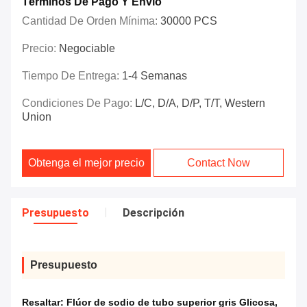
Términos De Pago Y Envío
Cantidad De Orden Mínima:
30000 PCS
Precio:
Negociable
Tiempo De Entrega:
1-4 Semanas
Condiciones De Pago:
L/C, D/A, D/P, T/T, Western
Union
Obtenga el mejor precio
Contact Now
Presupuesto
Descripción
Presupuesto
Resaltar:
Flúor de sodio de tubo superior gris Glicosa
,