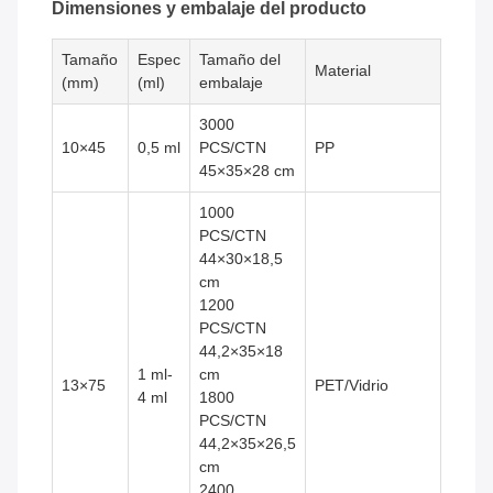
Dimensiones y embalaje del producto
Tamaño
Espec
Tamaño del
Material
(mm)
(ml)
embalaje
3000
10×45
0,5 ml
PCS/CTN
PP
45×35×28 cm
1000
PCS/CTN
44×30×18,5
cm
1200
PCS/CTN
44,2×35×18
1 ml-
cm
13×75
PET/Vidrio
4 ml
1800
PCS/CTN
44,2×35×26,5
cm
2400