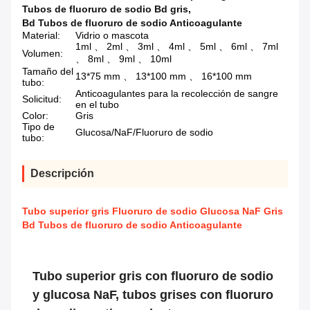
Tubos de fluoruro de sodio Bd gris
,
Bd Tubos de fluoruro de sodio Anticoagulante
Material:
Vidrio o mascota
1ml 、 2ml 、 3ml 、 4ml 、 5ml 、 6ml 、 7ml
Volumen:
、 8ml 、 9ml 、 10ml
Tamaño del
13*75 mm 、 13*100 mm 、 16*100 mm
tubo:
Anticoagulantes para la recolección de sangre
Solicitud:
en el tubo
Color:
Gris
Tipo de
Glucosa/NaF/Fluoruro de sodio
tubo:
Descripción
Tubo superior gris Fluoruro de sodio Glucosa NaF Gris
Bd Tubos de fluoruro de sodio Anticoagulante
Tubo superior gris con fluoruro de sodio
y glucosa NaF, tubos grises con fluoruro