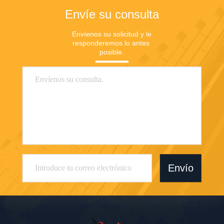
Envíe su consulta
Envíenos su solicitud y le 
responderemos lo antes 
posible.
Envío