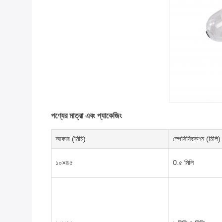
পণ্যের মাত্রা এবং প্যাকেজিং
আকার (মিমি)
স্পেসিফিকেশন (মিলি)
১০×৪৫
0.৫ মিলি