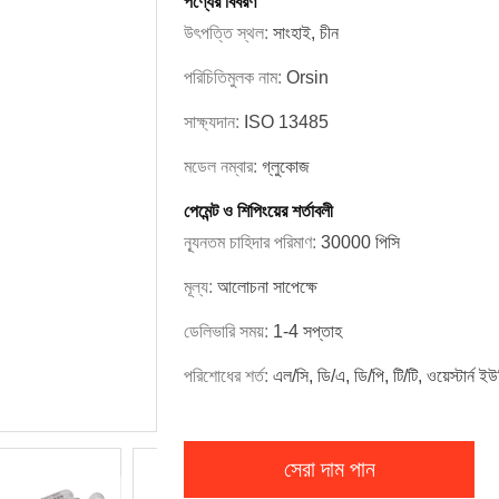
পণ্যের বিবরণ
উৎপত্তি স্থল:
সাংহাই, চীন
পরিচিতিমুলক নাম:
Orsin
সাক্ষ্যদান:
ISO 13485
মডেল নম্বার:
গ্লুকোজ
পেমেন্ট ও শিপিংয়ের শর্তাবলী
ন্যূনতম চাহিদার পরিমাণ:
30000 পিসি
মূল্য:
আলোচনা সাপেক্ষে
ডেলিভারি সময়:
1-4 সপ্তাহ
পরিশোধের শর্ত:
এল/সি, ডি/এ, ডি/পি, টি/টি, ওয়েস্টার্ন ইউ
সেরা দাম পান