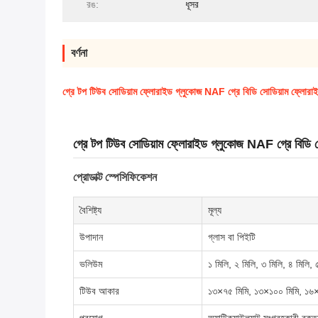
রঙ:
ধূসর
বর্ণনা
গ্রে টপ টিউব সোডিয়াম ফ্লোরাইড গ্লুকোজ NAF গ্রে বিডি সোডিয়াম ফ্লোরাইড ট
গ্রে টপ টিউব সোডিয়াম ফ্লোরাইড গ্লুকোজ NAF গ্রে বিডি সোডি
প্রোডাক্ট স্পেসিফিকেশন
বৈশিষ্ট্য
মূল্য
উপাদান
গ্লাস বা পিইটি
ভলিউম
১ মিলি, ২ মিলি, ৩ মিলি, ৪ মিলি, 
টিউব আকার
১৩×৭৫ মিমি, ১৩×১০০ মিমি, ১৬×