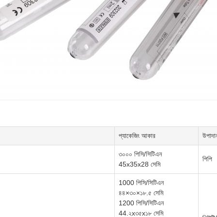
প্যাকেজিং আকার
উপাদা
৩০০০ পিসি/সিটিএন
পিপি
45x35x28 সেমি
1000 পিসি/সিটিএন
৪৪×৩০×১৮.৫ সেমি
1200 পিসি/সিটিএন
44.২x৩৫x১৮ সেমি