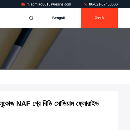
miaomiao8615@orsins.com
86-021-57450666
উদ্ধৃতি
Bengali
গ্লুকোজ NAF গ্রে বিডি সোডিয়াম ফ্লোরাইড