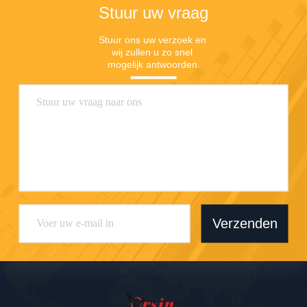
Stuur uw vraag
Stuur ons uw verzoek en 
wij zullen u zo snel 
mogelijk antwoorden.
Verzenden