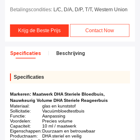
Betalingscondities:
L/C, D/A, D/P, T/T, Western Union
Krijg de Beste Prijs
Contact Now
Specificaties
Beschrijving
Specificaties
Markeren:
Maatwerk DHA Steriele Bloedbuis
,
Nauwkeurig Volume DHA Steriele Reageerbuis
Materiaal:
glas en kunststof
Sollicitatie:
Vacuümbloedtestbuis
Functie:
Aanpassing
Voordelen:
Precies volume
Capaciteit:
10 ml / maatwerk
Eigenschappen:
Duurzaam en betrouwbaar
Productnaam:
DHA steriel en veilig