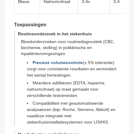
Blauw
Natriumcitraat
3-4x
3-4
Toepassingen
Routineonderzoek in het ziekenhuis
Bloedonderzoeken voor routinediagnostiek (CBC,
biochemie, stolling) in poliklinische en
inpatiëntenomgevingen.
Precieze volumecontrole
(± 5% tolerantie)
zorgt voor consistente resultaten en vermindert
het aantal hertestingen.
Meerdere additieven (EDTA, heparine,
natriumcitraat) op maat gemaakt voor
verschillende testvereisten.
Compatibiliteit met geautomatiseerde
analysatoren (bijv. Roche, Siemens, Abbott) en
naadloze integratie met
ziekenhuisinstallatiesystemen voor LIS/HIS.