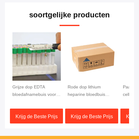
soortgelijke producten
Grijze dop EDTA
Rode dop lithium
Paarse 
bloedafnamebuis voor
heparine bloedbuis
celbesc
glucosemeting
testen snelle scheiding
bloedbu
13x75mm bloedmonster
stolsel activator gel
bloedtes
Krijg de Beste Prijs
Krijg de Beste Prijs
Krijg 
separator