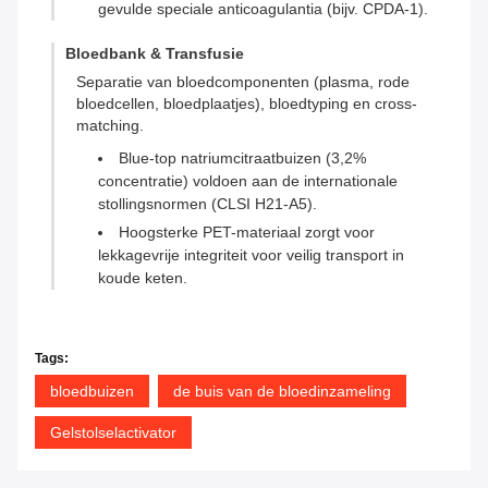
gevulde speciale anticoagulantia (bijv. CPDA-1).
Bloedbank & Transfusie
Separatie van bloedcomponenten (plasma, rode
bloedcellen, bloedplaatjes), bloedtyping en cross-
matching.
Blue-top natriumcitraatbuizen (3,2%
concentratie) voldoen aan de internationale
stollingsnormen (CLSI H21-A5).
Hoogsterke PET-materiaal zorgt voor
lekkagevrije integriteit voor veilig transport in
koude keten.
Tags:
bloedbuizen
de buis van de bloedinzameling
Gelstolselactivator