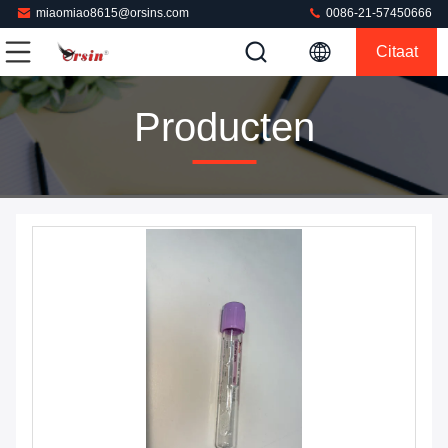
miaomiao8615@orsins.com
0086-21-57450666
Citaat
Producten