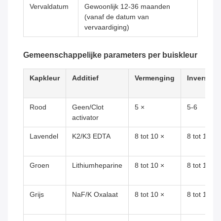
Vervaldatum
Gewoonlijk 12-36 maanden
(vanaf de datum van
vervaardiging)
Gemeenschappelijke parameters per buiskleur
Kapkleur
Additief
Vermenging
Inversiege
Rood
Geen/Clot
5 ×
5-6
activator
Lavendel
K2/K3 EDTA
8 tot 10 ×
8 tot 10
Groen
Lithiumheparine
8 tot 10 ×
8 tot 10
Grijs
NaF/K Oxalaat
8 tot 10 ×
8 tot 10