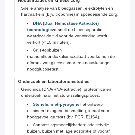
Noodsituaties en kritieke zorg
Snelle analyse van bloedgassen, elektrolyten en
hartmarkers (bijv. troponine) in spoedeisende zorg.
DHA (Dual Hemostase Activator)
technologie
versnelt de bloedseparatie,
waardoor de tijd voor de verwerking wordt
verkort (< 15 minuten).
Grijs-topbuizen
(natriumfluoride/kaliumoxalaat) voorkomen de
afbraak van glucose voor een nauwkeurige
noodglucosetest.
Onderzoek en laboratoriumstudies
Genomica (DNA/RNA-extractie), proteomica en
onderzoek naar het stofwisselingsproces.
Steriele, niet-pyrogene
Het ontwerp
elimineert exogene besmetting, ideaal voor
hooggevoelige tests (bv. PCR, ELISA).
Aanpassingsmogelijkheden: additiefvrije
buizen, buizen met lage adsorptie of vooraf