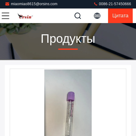
miaomiao8615@orsins.com
0086-21-57450666
Цитата
Продукты