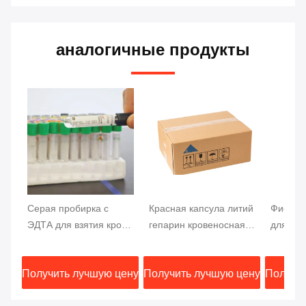
аналогичные продукты
Серая пробирка с
Красная капсула литий
Фиолет
ЭДТА для взятия крови
гепарин кровеносная
для защ
для анализа глюкозы
трубка тестирование
вакуумн
13x75 мм, образец
быстрая сепарация
пробир
Получить лучшую цену
Получить лучшую цену
Получит
крови
активатор сгустка гель-
кровь т
сепаратор
верхняя