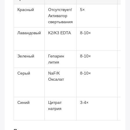
Красный
Отсутствует/
5×
5-6
Активатор
свертывания
Лавандовый
K2/K3 EDTA
8-10×
8-10
Зеленый
Гепарин
8-10×
8-10
лития
Серый
NaF/K
8-10×
8-10
Оксалат
Синий
Цитрат
3-4×
3-4
натрия