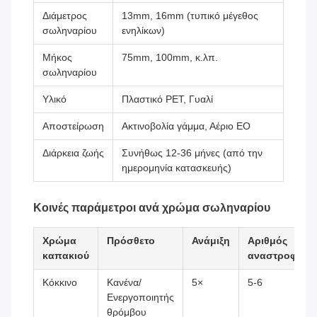
Διάμετρος
13mm, 16mm (τυπικό μέγεθος
σωληναρίου
ενηλίκων)
Μήκος
75mm, 100mm, κ.λπ.
σωληναρίου
Υλικό
Πλαστικό PET, Γυαλί
Αποστείρωση
Ακτινοβολία γάμμα, Αέριο EO
Διάρκεια ζωής
Συνήθως 12-36 μήνες (από την
ημερομηνία κατασκευής)
Κοινές παράμετροι ανά χρώμα σωληναρίου
Χρώμα
Πρόσθετο
Ανάμιξη
Αριθμός
καπακιού
αναστροφών
Κόκκινο
Κανένα/
5×
5-6
Ενεργοποιητής
θρόμβου