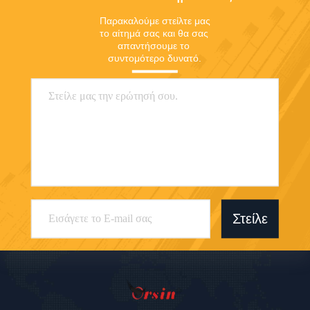
Παρακαλούμε στείλτε μας 
το αίτημά σας και θα σας 
απαντήσουμε το 
συντομότερο δυνατό.
Στείλε