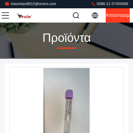
miaomiao8615@orsins.com
0086-21-57450666
Απόσπασμα
Προϊόντα