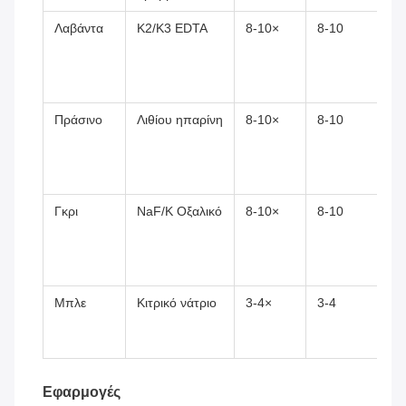
Λαβάντα
K2/K3 EDTA
8-10×
8-10
Πράσινο
Λιθίου ηπαρίνη
8-10×
8-10
Γκρι
NaF/K Οξαλικό
8-10×
8-10
Μπλε
Κιτρικό νάτριο
3-4×
3-4
Εφαρμογές