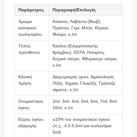
Παράμετρος
Περιγραφή/Επιλογές
Χρώμα
Κόκκινο, Λαβάντα (Μωβ),
καπακιού
Πράσινο, Γκρι, Μπλε, Κίτρινο,
σωληναρίου
Μαύρο, κ.λπ.
Τύπος
Κανένα (Ενεργοποιητής
πρόσθετου
θρόμβου), EDTA, Ηπαρίνη,
Κιτρικό νάτριο, Φθοριούχο νάτριο,
κ.λπ.
Κλινική
Διαχωρισμός ορού, Αιματολογία,
Χρήση
Πήξη, Χημεία, Γλυκόζη, Τράπεζα
αίματος, κ.λπ.
Ονομαστικός
2ml, 3ml, 4ml, 5ml, 6ml, 7ml, 8ml,
όγκος
10ml, κ.λπ.
Εύρος όγκου
±10% του ονομαστικού όγκου
εξαγωγής
(π.χ., 4,5-5,5ml για σωληνάριο
5ml)