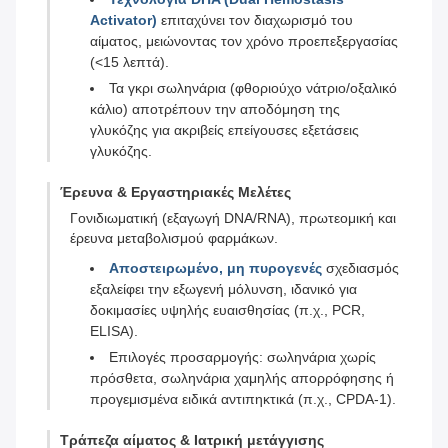
Activator)
επιταχύνει τον διαχωρισμό του
αίματος, μειώνοντας τον χρόνο προεπεξεργασίας
(<15 λεπτά).
Τα γκρι σωληνάρια (φθοριούχο νάτριο/οξαλικό
κάλιο) αποτρέπουν την αποδόμηση της
γλυκόζης για ακριβείς επείγουσες εξετάσεις
γλυκόζης.
Έρευνα & Εργαστηριακές Μελέτες
Γονιδιωματική (εξαγωγή DNA/RNA), πρωτεομική και
έρευνα μεταβολισμού φαρμάκων.
Αποστειρωμένο, μη πυρογενές
σχεδιασμός
εξαλείφει την εξωγενή μόλυνση, ιδανικό για
δοκιμασίες υψηλής ευαισθησίας (π.χ., PCR,
ELISA).
Επιλογές προσαρμογής: σωληνάρια χωρίς
πρόσθετα, σωληνάρια χαμηλής απορρόφησης ή
προγεμισμένα ειδικά αντιπηκτικά (π.χ., CPDA-1).
Τράπεζα αίματος & Ιατρική μετάγγισης