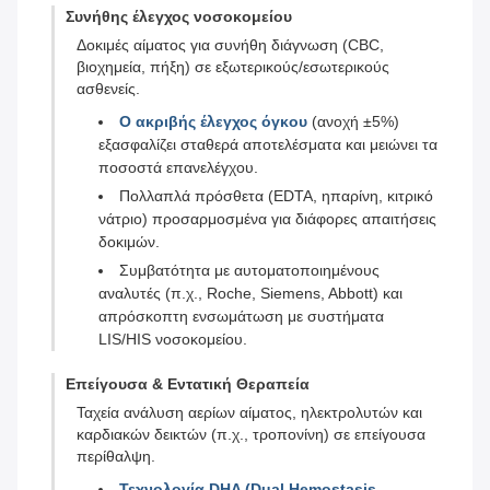
Συνήθης έλεγχος νοσοκομείου
Δοκιμές αίματος για συνήθη διάγνωση (CBC,
βιοχημεία, πήξη) σε εξωτερικούς/εσωτερικούς
ασθενείς.
Ο ακριβής έλεγχος όγκου
(ανοχή ±5%)
εξασφαλίζει σταθερά αποτελέσματα και μειώνει τα
ποσοστά επανελέγχου.
Πολλαπλά πρόσθετα (EDTA, ηπαρίνη, κιτρικό
νάτριο) προσαρμοσμένα για διάφορες απαιτήσεις
δοκιμών.
Συμβατότητα με αυτοματοποιημένους
αναλυτές (π.χ., Roche, Siemens, Abbott) και
απρόσκοπτη ενσωμάτωση με συστήματα
LIS/HIS νοσοκομείου.
Επείγουσα & Εντατική Θεραπεία
Ταχεία ανάλυση αερίων αίματος, ηλεκτρολυτών και
καρδιακών δεικτών (π.χ., τροπονίνη) σε επείγουσα
περίθαλψη.
Τεχνολογία DHA (Dual Hemostasis