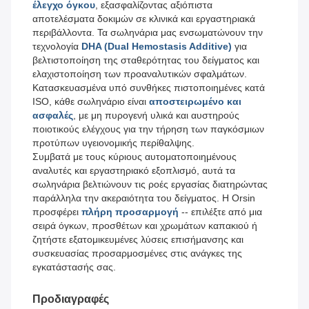
έλεγχο όγκου
, εξασφαλίζοντας αξιόπιστα
αποτελέσματα δοκιμών σε κλινικά και εργαστηριακά
περιβάλλοντα. Τα σωληνάρια μας ενσωματώνουν την
τεχνολογία
DHA (Dual Hemostasis Additive)
για
βελτιστοποίηση της σταθερότητας του δείγματος και
ελαχιστοποίηση των προαναλυτικών σφαλμάτων.
Κατασκευασμένα υπό συνθήκες πιστοποιημένες κατά
ISO, κάθε σωληνάριο είναι
αποστειρωμένο και
ασφαλές
, με μη πυρογενή υλικά και αυστηρούς
ποιοτικούς ελέγχους για την τήρηση των παγκόσμιων
προτύπων υγειονομικής περίθαλψης.
Συμβατά με τους κύριους αυτοματοποιημένους
αναλυτές και εργαστηριακό εξοπλισμό, αυτά τα
σωληνάρια βελτιώνουν τις ροές εργασίας διατηρώντας
παράλληλα την ακεραιότητα του δείγματος. Η Orsin
προσφέρει
πλήρη προσαρμογή
-- επιλέξτε από μια
σειρά όγκων, προσθέτων και χρωμάτων καπακιού ή
ζητήστε εξατομικευμένες λύσεις επισήμανσης και
συσκευασίας προσαρμοσμένες στις ανάγκες της
εγκατάστασής σας.
Προδιαγραφές